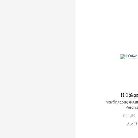
Belli Gioconda
Benji Davies
Berendt Joachim- Ernst
Berens Johan Hermann
Berger Fritz
Bergström Gunilla
Beringer Oscar
Berlioz Hector
Η Θάλασ
Berner Rotraut - Susane
Μανδηλαράς Φίλιπ
Perciv
Bernieres Louis de
€ 11,89
Bernstein Galia
Διαθέ
(εικονογράφηση)