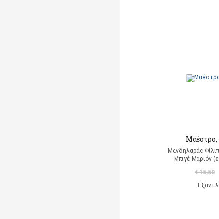
Barroux Stefane
(εικονογράφηση)
Bartok Bela
Bartók Béla
Baruzzi Agnese
Bastien Contraire
Baud-Bovy Samuel
Baum Gilles
Μαέστρο, 
Bayless Kathleen
Μανδηλαράς Φίλιπ
Μπιγέ Μαριόν (
Bean John
€ 15,50
Beardshaw Rosalind
Εξαντλ
(εικονογράφηση)
Beaty Andrea