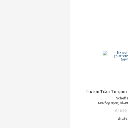
Bersanelli Cristina
Bertini Henri
Besnier Jean - Michel
Besom Mae
(εικονογράφηση)
Bexington Carys
Beyer Ferdinand
Biddulph Rob
Bijsterbosch Anita
Τικ και Τέλα: Το χρισ
Billet Marion
Scheffl
(εικονογράφηση)
Μανδηλαράς Φίλιπ
€ 10,90
Billet Marion
Διαθέ
Black Johnny