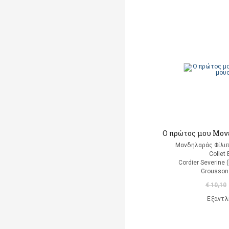
Averiss Corrinne
Aydemir Murat
Bach Johann Sebastian
Badel Ronan
(εικονογράφηση)
Badescu Ramona
Bai Durga
Ο πρώτος μου Μονέ
(Εικονογράφηση)
Μανδηλαράς Φίλιπ
Collet 
Bailey Ella
Cordier Severine
(εικονογράφηση)
Grousson
Bain Carolyn
€ 10,10
Εξαντλ
Baker-Smith Grahame
Ballerini Luigi