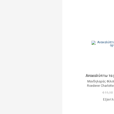
Beaumarchais Pierre
Beaumont Emilie
Beaupré Christine de
Becca Wright
Beckett Bernard
Bednarek Justyna
Bee William
Ανακαλύπτω τα 
Beethoven Ludwig van
Μανδηλαράς Φίλιπ
Roederer Charlott
Behl Anne-Kathrin
€ 11,10
Belis Annie
Εξαντλ
Bellahsen Fabien