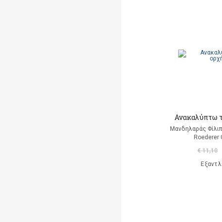
Altés Marta
Amiralis Oswald
(επιμέλεια)
Amodeo Cristina
(Εικονογράφηση)
Amson-Bradshaw Georgia
Angeletti Roberta
(εικονογράφηση)
Ανακαλύπτω τ
Apollinaire Guillaume
Μανδηλαράς Φίλιπ
Roederer 
Appelbaum Stanley
€ 11,10
Apter Jeff
Εξαντλ
Archer Mandy
Aregui Matthias
(Εικονογράφηση)