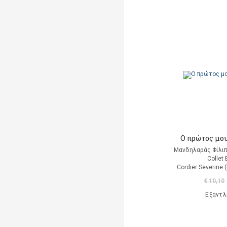
Bansch Helga
(εικονογράφηση)
Banscherus Jürgen
Barabas Zsofi
Barbatsis Anestis
Barbier Patrick
Barenboim Daniel
Ο πρώτος μου
Barnes Julian
Μανδηλαράς Φίλιπ
Collet 
Barnes Lesley
Cordier Severine
(εικονογράφηση)
€ 10,10
Barrie James Matthew
Εξαντλ
Barroux Stefane