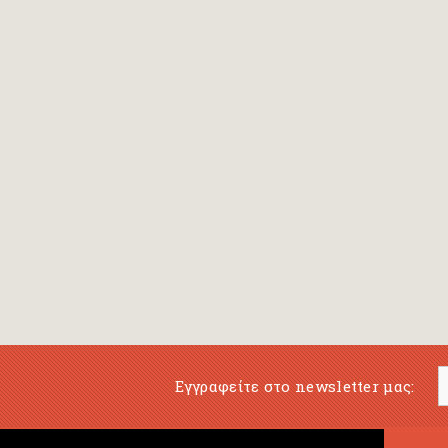
de Kerangal Maylis
De Rosa Mauricio
(traduzione)
De Rycke Jean-Pierre
Dean Tres
Debureaux Matthias
Debussy Claude
(composer)
Defoe Daniel
Delalande François
Delelis Philippe
Εγγραφείτε στο newsletter μας:
Deliso Chris
Dellenbaugh Ginger