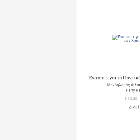
Armstrong Kate
Armstrong Louis
Arsenault Isabelle
Asensio Maria
(προσαρμογή)
Ashton Anthony
Aslan Enver Mete
Ένα σπίτι για το Ποντι
Asquith Ros
Μανδηλαράς Φίλιπ
(εικονογράφηση)
Harry R
€ 13,30
Assayas Michka
Διαθέ
Atinuke
Austrian J. J.
Averbuck Alexis