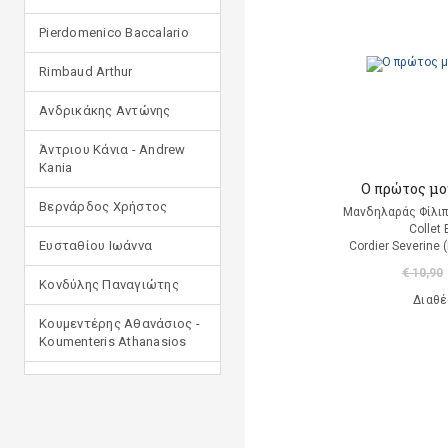
Pierdomenico Baccalario
Rimbaud Arthur
Ανδρικάκης Αντώνης
Άντριου Κάνια - Andrew
Kania
Ο πρώτος μο
Βερνάρδος Χρήστος
Μανδηλαράς Φίλιπ
Collet 
Ευσταθίου Ιωάννα
Cordier Severine
€ 10,90
Κονδύλης Παναγιώτης
Διαθέ
Κουμεντέρης Αθανάσιος -
Koumenteris Athanasios
Κωστοπούλου Ιουλία
Μανδηλαράς Φίλιππος
(μετάφραση)