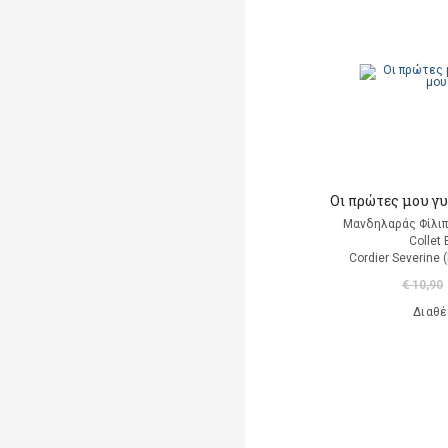
Μαρκαντωνάκη Γεωργία
Μαυρομμάτης Άρης
(μετάφραση)
Ντι Καμίλο Κέιτ
Παλαιολόγου Μαρία
(μετάφραση)
Οι πρώτες μου γυ
Ροντάρι Τζάννι
Μανδηλαράς Φίλιπ
Collet 
Cordier Severine
Χαλκιάς Εμμ. Χρήστος
€ 10,90
Χουρμούζιος Χαρτοφύλαξ
Διαθέ
Γεώργιος
Χόφμαν Ε.Τ.Α.
A. Di Scipio
A. Kontogeorgakopoulos