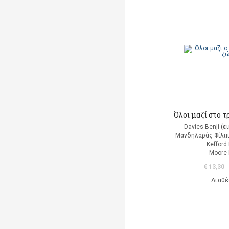
Albertine
Albom Mitch
Alcott Louisa May
Alemagna Beatrice
Alemagna Beatrice
Alexander Jessica Joelle
Όλοι μαζί στο τ
Davies Benji (
Alighieri Dante
Μανδηλαράς Φίλιπ
Kefford
Allancé Mireille d'
Moore 
€ 13,30
Alloing Rodolphe & Louis
Διαθέ
Allred Micheal
Allred Laura