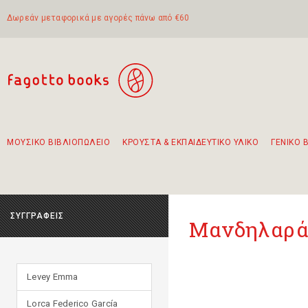
Δωρεάν μεταφορικά με αγορές πάνω από €60
ΜΟΥΣΙΚΟ ΒΙΒΛΙΟΠΩΛΕΙΟ
ΚΡΟΥΣΤΑ & ΕΚΠΑΙΔΕΥΤΙΚΟ ΥΛΙΚΟ
ΓΕΝΙΚΟ 
Προτάσεις - Σετ - Συνδυασμοί Βιβλίων
Πρωτότυποι Συνδυασμοί - Σετ δώρων για παιδιά
Για τα πρώτα μας βήματα στην κιθάρα
Το πιο διαδεδομένο σετ Boomwhackers
Περπατώντας στην παλιά πόλη της Λευκάδας
ΣΥΓΓΡΑΦΕΙΣ
Μανδηλαράς
Levey Emma
Lorca Federico García