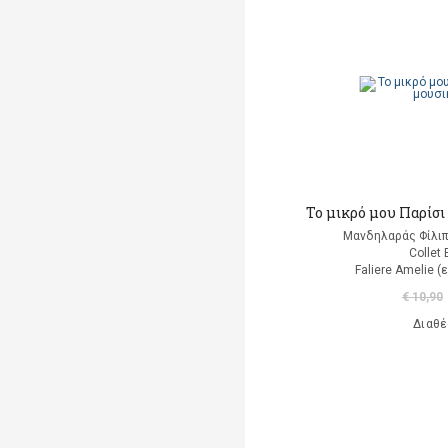
A. Luciani
A. Marsden
Abaurre Tati
Abigador Susana Noemi
Adeney Anne
Το μικρό μου Παρίσι 
Adorno W. Theodor
Μανδηλαράς Φίλιπ
Collet 
Agay Denes (επιμέλεια)
Faliere Amelie 
Aisato Lisa
€ 10,90
Διαθέ
Al Huang Chungliang
Albero Ana
(εικονογράφηση)
Alberti Leon Battista