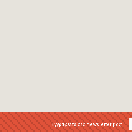
Bansch Helga
(εικονογράφηση)
Banscherus Jürgen
Barabas Zsofi
Barbatsis Anestis
Barbier Patrick
Barenboim Daniel
Barnes Julian
Barnes Lesley
(εικονογράφηση)
Barrie James Matthew
Εγγραφείτε στο newsletter μας:
Barroux Stefane