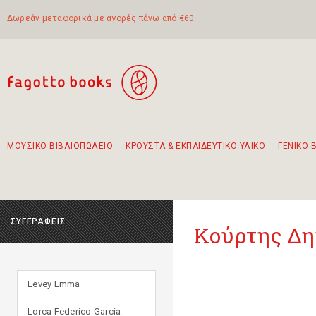
Δωρεάν μεταφορικά με αγορές πάνω από €60
ΜΟΥΣΙΚΟ ΒΙΒΛΙΟΠΩΛΕΙΟ
ΚΡΟΥΣΤΑ & ΕΚΠΑΙΔΕΥΤΙΚΟ ΥΛΙΚΟ
ΓΕΝΙΚΟ 
Προτάσεις - Σετ - Συνδυασμοί Βιβλίων
Πρωτότυποι Συνδυασμοί - Σετ δώρων για παιδιά
Για τα πρώτα μας βήματα στην κιθάρα
Το πιο διαδεδομένο σετ Boomwhackers
Περπατώντας στην παλιά πόλη της Λευκάδας
ΣΥΓΓΡΑΦΕΙΣ
Κούρτης Δ
Levey Emma
Lorca Federico García