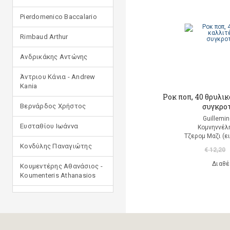
Pierdomenico Baccalario
Rimbaud Arthur
Ανδρικάκης Αντώνης
Άντριου Κάνια - Andrew
Kania
Ροκ ποπ, 40 θρυλικ
συγκρο
Βερνάρδος Χρήστος
Guillemin
Ευσταθίου Ιωάννα
Κομνηννέλ
Τζερομ Μαζι (ε
Κονδύλης Παναγιώτης
€ 12,20
Διαθέ
Κουμεντέρης Αθανάσιος -
Koumenteris Athanasios
Κωστοπούλου Ιουλία
Μανδηλαράς Φίλιππος
(μετάφραση)