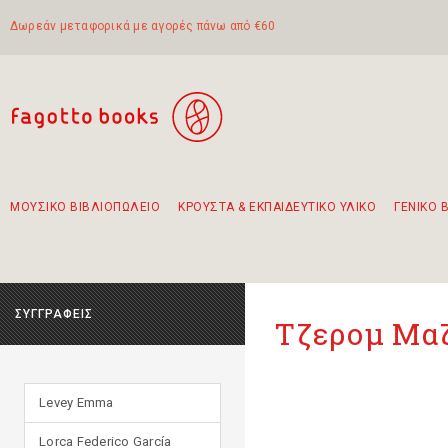
Δωρεάν μεταφορικά με αγορές πάνω από €60
ΜΟΥΣΙΚΟ ΒΙΒΛΙΟΠΩΛΕΙΟ
ΚΡΟΥΣΤΑ & ΕΚΠΑΙΔΕΥΤΙΚΟ ΥΛΙΚΟ
ΓΕΝΙΚΟ 
Προτάσεις - Σετ - Συνδυασμοί Βιβλίων
Πρωτότυποι Συνδυασμοί - Σετ δώρων για παιδιά
Για τα πρώτα μας βήματα στην κιθάρα
Το πιο διαδεδομένο σετ Boomwhackers
Περπατώντας στην παλιά πόλη της Λευκάδας
ΣΥΓΓΡΑΦΕΙΣ
Τζερομ Μαζ
Levey Emma
Lorca Federico García