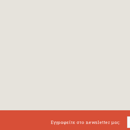
Bansch Helga
(εικονογράφηση)
Banscherus Jürgen
Barabas Zsofi
Barbatsis Anestis
Barbier Patrick
Barenboim Daniel
Barnes Julian
Barnes Lesley
(εικονογράφηση)
Barrie James Matthew
Εγγραφείτε στο newsletter μας:
Barroux Stefane