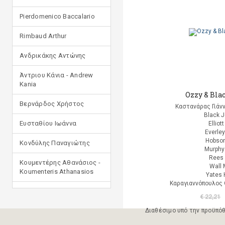
Pierdomenico Baccalario
Rimbaud Arthur
Ανδρικάκης Αντώνης
Άντριου Κάνια - Andrew
Kania
Ozzy & Bla
Βερνάρδος Χρήστος
Καστανάρας Γιάν
Black 
Ευσταθίου Ιωάννα
Elliot
Everle
Hobson
Κονδύλης Παναγιώτης
Murphy
Rees 
Κουμεντέρης Αθανάσιος -
Wall 
Koumenteris Athanasios
Yates 
Καραγιαννόπουλος 
Κωστοπούλου Ιουλία
€ 22,21
Μανδηλαράς Φίλιππος
Διαθέσιμο υπό την προϋπό
(μετάφραση)