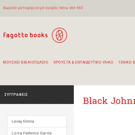
Δωρεάν μεταφορικά με αγορές πάνω από €60
ΜΟΥΣΙΚΟ ΒΙΒΛΙΟΠΩΛΕΙΟ
ΚΡΟΥΣΤΑ & ΕΚΠΑΙΔΕΥΤΙΚΟ ΥΛΙΚΟ
ΓΕΝΙΚΟ 
Προτάσεις - Σετ - Συνδυασμοί Βιβλίων
Πρωτότυποι Συνδυασμοί - Σετ δώρων για παιδιά
Για τα πρώτα μας βήματα στην κιθάρα
Το πιο διαδεδομένο σετ Boomwhackers
Περπατώντας στην παλιά πόλη της Λευκάδας
ΣΥΓΓΡΑΦΕΙΣ
Black John
Levey Emma
Lorca Federico García