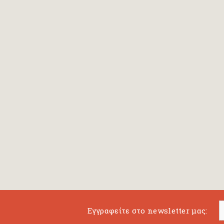
Bansch Helga
(εικονογράφηση)
Banscherus Jürgen
Barabas Zsofi
Barbatsis Anestis
Barbier Patrick
Barenboim Daniel
Barnes Julian
Barnes Lesley
(εικονογράφηση)
Barrie James Matthew
Εγγραφείτε στο newsletter μας:
Barroux Stefane