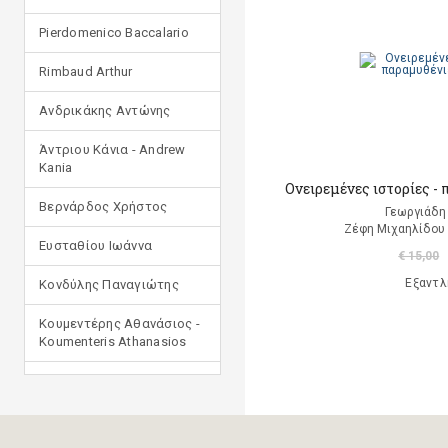
Pierdomenico Baccalario
Rimbaud Arthur
Ανδρικάκης Αντώνης
Άντριου Κάνια - Andrew
Kania
Ονειρεμένες ιστορίες -
Βερνάρδος Χρήστος
Γεωργιάδη
Ζέφη Μιχαηλίδου 
Ευσταθίου Ιωάννα
€ 15,00
Εξαντλ
Κονδύλης Παναγιώτης
Κουμεντέρης Αθανάσιος -
Koumenteris Athanasios
Κωστοπούλου Ιουλία
Μανδηλαράς Φίλιππος
(μετάφραση)