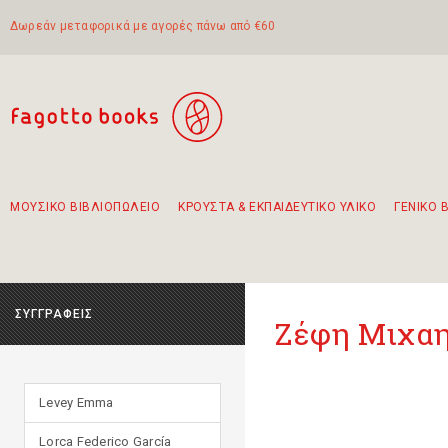
Δωρεάν μεταφορικά με αγορές πάνω από €60
ΜΟΥΣΙΚΟ ΒΙΒΛΙΟΠΩΛΕΙΟ
ΚΡΟΥΣΤΑ & ΕΚΠΑΙΔΕΥΤΙΚΟ ΥΛΙΚΟ
ΓΕΝΙΚΟ 
Προτάσεις - Σετ - Συνδυασμοί Βιβλίων
Πρωτότυποι Συνδυασμοί - Σετ δώρων για παιδιά
Για τα πρώτα μας βήματα στην κιθάρα
Το πιο διαδεδομένο σετ Boomwhackers
Περπατώντας στην παλιά πόλη της Λευκάδας
ΣΥΓΓΡΑΦΕΙΣ
Ζέφη Μιχαη
Levey Emma
Lorca Federico García