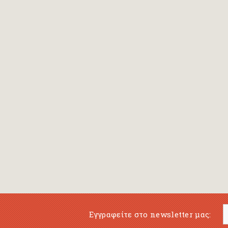
Bansch Helga
(εικονογράφηση)
Banscherus Jürgen
Barabas Zsofi
Barbatsis Anestis
Barbier Patrick
Barenboim Daniel
Barnes Julian
Barnes Lesley
(εικονογράφηση)
Barrie James Matthew
Εγγραφείτε στο newsletter μας:
Barroux Stefane