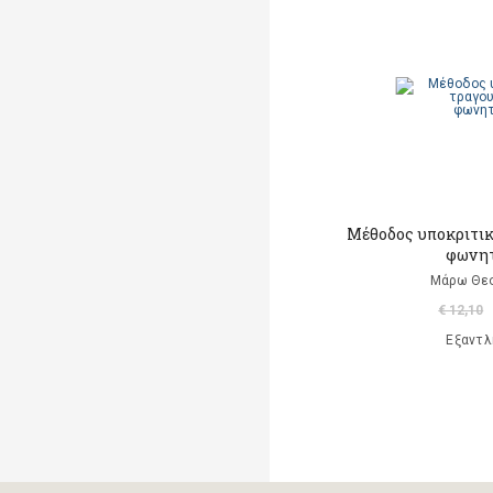
A. Luciani
A. Marsden
Abaurre Tati
Abigador Susana Noemi
Adeney Anne
Μέθοδος υποκριτικ
Adorno W. Theodor
φωνη
Μάρω Θε
Agay Denes (επιμέλεια)
€ 12,10
Aisato Lisa
Εξαντλ
Al Huang Chungliang
Albero Ana
(εικονογράφηση)
Alberti Leon Battista