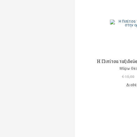
Μαρκαντωνάκη Γεωργία
Μαυρομμάτης Άρης
(μετάφραση)
Ντι Καμίλο Κέιτ
Παλαιολόγου Μαρία
(μετάφραση)
Η Πιπίτσα ταξιδεύει
Ροντάρι Τζάννι
Μάρω Θε
€ 15,00
Χαλκιάς Εμμ. Χρήστος
Διαθέ
Χουρμούζιος Χαρτοφύλαξ
Γεώργιος
Χόφμαν Ε.Τ.Α.
A. Di Scipio
A. Kontogeorgakopoulos