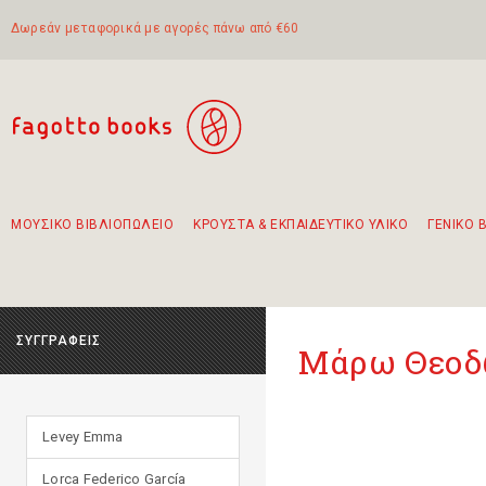
Δωρεάν μεταφορικά με αγορές πάνω από €60
ΜΟΥΣΙΚΟ ΒΙΒΛΙΟΠΩΛΕΙΟ
ΚΡΟΥΣΤΑ & ΕΚΠΑΙΔΕΥΤΙΚΟ ΥΛΙΚΟ
ΓΕΝΙΚΟ 
Προτάσεις - Σετ - Συνδυασμοί Βιβλίων
Πρωτότυποι Συνδυασμοί - Σετ δώρων για παιδιά
Για τα πρώτα μας βήματα στην κιθάρα
Το πιο διαδεδομένο σετ Boomwhackers
Περπατώντας στην παλιά πόλη της Λευκάδας
ΣΥΓΓΡΑΦΕΙΣ
Μάρω Θεο
Levey Emma
Lorca Federico García