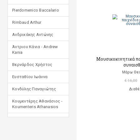
Pierdomenico Baccalario
Rimbaud Arthur
Ανδρικάκης Αντώνης
Άντριου Κάνια - Andrew
Kania
Μουσικοκινητικά παι
συναισ
Βερνάρδος Χρήστος
Μάρω Θε
Ευσταθίου Ιωάννα
€ 16,00
Κονδύλης Παναγιώτης
Διαθέ
Κουμεντέρης Αθανάσιος -
Koumenteris Athanasios
Κωστοπούλου Ιουλία
Μανδηλαράς Φίλιππος
(μετάφραση)