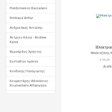
Pierdomenico Baccalario
Rimbaud Arthur
Ανδρικάκης Αντώνης
Άντριου Κάνια - Andrew
Kania
Ηλεκτρικ
Βερνάρδος Χρήστος
Μπαλταζάνης 
€ 36,20
Ευσταθίου Ιωάννα
Διαθέ
Κονδύλης Παναγιώτης
Κουμεντέρης Αθανάσιος -
Koumenteris Athanasios
Κωστοπούλου Ιουλία
Μανδηλαράς Φίλιππος
(μετάφραση)