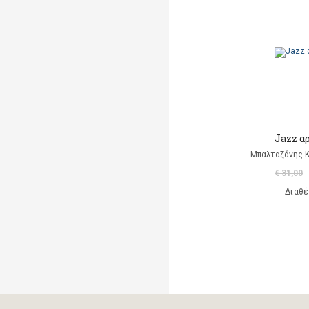
Μαρκαντωνάκη Γεωργία
Μαυρομμάτης Άρης
(μετάφραση)
Ντι Καμίλο Κέιτ
Παλαιολόγου Μαρία
(μετάφραση)
Jazz α
Ροντάρι Τζάννι
Μπαλταζάνης 
€ 31,00
Χαλκιάς Εμμ. Χρήστος
Διαθέ
Χουρμούζιος Χαρτοφύλαξ
Γεώργιος
Χόφμαν Ε.Τ.Α.
A. Di Scipio
A. Kontogeorgakopoulos