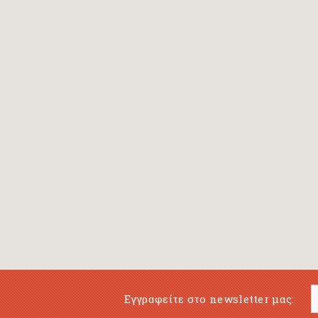
Bansch Helga
(εικονογράφηση)
Banscherus Jürgen
Barabas Zsofi
Barbatsis Anestis
Barbier Patrick
Barenboim Daniel
Barnes Julian
Barnes Lesley
(εικονογράφηση)
Barrie James Matthew
Εγγραφείτε στο newsletter μας:
Barroux Stefane