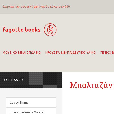
Δωρεάν μεταφορικά με αγορές πάνω από €60
ΜΟΥΣΙΚΟ ΒΙΒΛΙΟΠΩΛΕΙΟ
ΚΡΟΥΣΤΑ & ΕΚΠΑΙΔΕΥΤΙΚΟ ΥΛΙΚΟ
ΓΕΝΙΚΟ 
Προτάσεις - Σετ - Συνδυασμοί Βιβλίων
Πρωτότυποι Συνδυασμοί - Σετ δώρων για παιδιά
Για τα πρώτα μας βήματα στην κιθάρα
Το πιο διαδεδομένο σετ Boomwhackers
Περπατώντας στην παλιά πόλη της Λευκάδας
ΣΥΓΓΡΑΦΕΙΣ
Μπαλταζάν
Levey Emma
Lorca Federico García