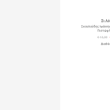
Σι Λ
Σκουλούδης Ιωάννης
Πιστώφ 
€ 13,30
Διαθέ