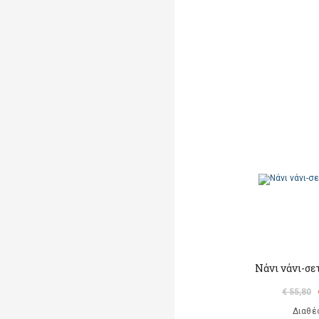
Νάνι νάνι-σε
€ 55,80
Διαθέ