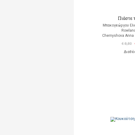
Πιάστε τ
Μπακογεώργου Ελέ
Rowland
Chernyshova Anna 
€ 8,80
Διαθέ