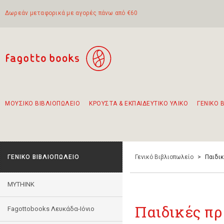
Δωρεάν μεταφορικά με αγορές πάνω από €60
ΜΟΥΣΙΚΟ ΒΙΒΛΙΟΠΩΛΕΙΟ
ΚΡΟΥΣΤΑ & ΕΚΠΑΙΔΕΥΤΙΚΟ ΥΛΙΚΟ
ΓΕΝΙΚΟ 
Προτάσεις - Σετ - Συνδυασμοί Βιβλίων
Πρωτότυποι Συνδυασμοί - Σετ δώρων για παιδιά
Για τα πρώτα μας βήματα στην κιθάρα
Το πιο διαδεδομένο σετ Boomwhackers
Περπατώντας στην παλιά πόλη της Λευκάδας
ΓΕΝΙΚΟ ΒΙΒΛΙΟΠΩΛΕΙΟ
Γενικό Βιβλιοπωλείο
>
Παιδι
MYTHINK
Παιδικές π
Fagottobooks Λευκάδα-Ιόνιο