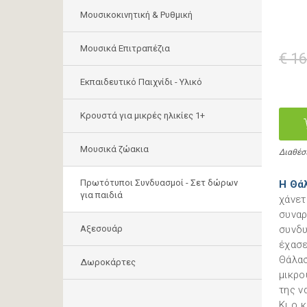
Μουσικοκινητική & Ρυθμική
Μουσικά Επιτραπέζια
€ 16
Εκπαιδευτικό Παιχνίδι - Υλικό
Κρουστά για μικρές ηλικίες 1+
Mουσικά ζώακια
Διαθέσ
Πρωτότυποι Συνδυασμοί - Σετ δώρων
Η Θά
για παιδιά
χάνετ
συναρ
Αξεσουάρ
συνδυ
έχασε
Θάλασ
Δωροκάρτες
μικρο
της ν
Κι ο 