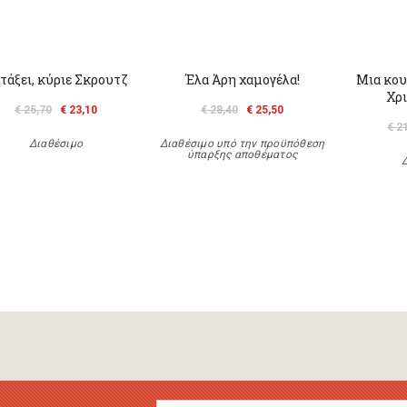
τάξει, κύριε Σκρουτζ
Έλα Άρη χαμογέλα!
Μια κου
Χρι
€ 25,70
€ 23,10
€ 28,40
€ 25,50
€ 2
Διαθέσιμο
Διαθέσιμο υπό την προϋπόθεση
ύπαρξης αποθέματος