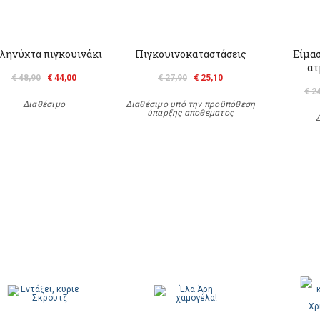
ληνύχτα πιγκουινάκι
Πιγκουινοκαταστάσεις
Είμασ
ατ
€ 48,90
€ 44,00
€ 27,90
€ 25,10
€ 2
Διαθέσιμο
Διαθέσιμο υπό την προϋπόθεση
ύπαρξης αποθέματος