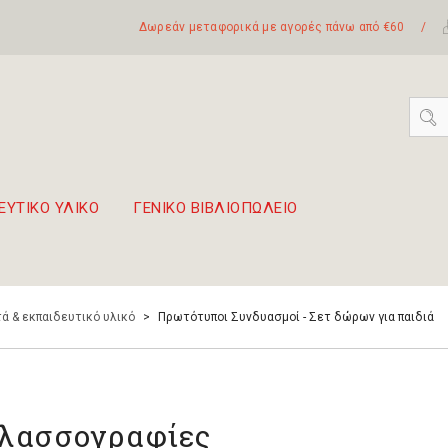
Δωρεάν μεταφορικά με αγορές πάνω από €60
/
ΕΥΤΙΚΟ ΥΛΙΚΟ
ΓΕΝΙΚΟ ΒΙΒΛΙΟΠΩΛΕΙΟ
 σετ Boomwhackers
πόλη της Λευκάδας
ά & εκπαιδευτικό υλικό
>
Πρωτότυποι Συνδυασμοί - Σετ δώρων για παιδιά
λασσογραφίες