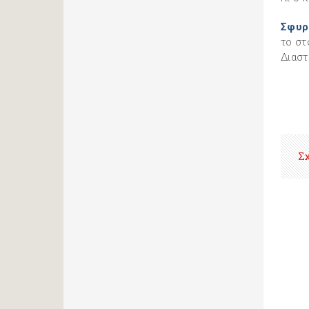
Σφυρ
το στ
Διαστά
Σ