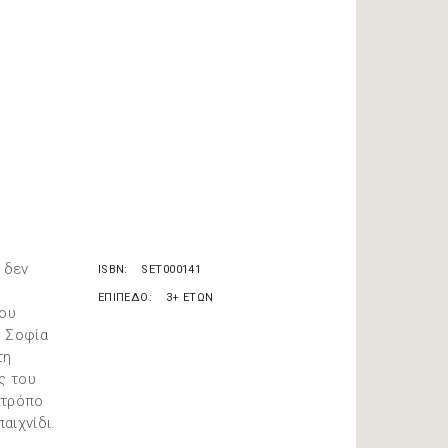
 δεν
ISBN
SET000141
ΕΠΙΠΕΔΟ
3+ ΕΤΩΝ
που
. Σοφία
τη
ς του
 τρόπο
αιχνίδι.