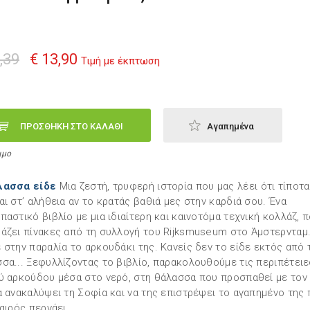
,39
€ 13,90
Τιμή με έκπτωση
ΠΡΟΣΘΗΚΗ ΣΤΟ ΚΑΛΑΘΙ
Αγαπημένα
ιμο
λασσα είδε
Μια ζεστή, τρυφερή ιστορία που μας λέει ότι τίποτα
αι στ’ αλήθεια αν το κρατάς βαθιά μες στην καρδιά σου. Ένα
παστικό βιβλίο με μια ιδιαίτερη και καινοτόμα τεχνική κολλάζ, 
άζει πίνακες από τη συλλογή του Rijksmuseum στο Άμστερνταμ
 στην παραλία το αρκουδάκι της. Κανείς δεν το είδε εκτός από 
σα... Ξεφυλλίζοντας το βιβλίο, παρακολουθούμε τις περιπέτειε
ύ αρκούδου μέσα στο νερό, στη θάλασσα που προσπαθεί με τον
α ανακαλύψει τη Σοφία και να της επιστρέψει το αγαπημένο της π
καιρός περνάει.