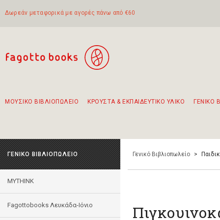
Δωρεάν μεταφορικά με αγορές πάνω από €60
ΜΟΥΣΙΚΟ ΒΙΒΛΙΟΠΩΛΕΙΟ
ΚΡΟΥΣΤΑ & ΕΚΠΑΙΔΕΥΤΙΚΟ ΥΛΙΚΟ
ΓΕΝΙΚΟ 
Προτάσεις - Σετ - Συνδυασμοί Βιβλίων
Πρωτότυποι Συνδυασμοί - Σετ δώρων για παιδιά
Για τα πρώτα μας βήματα στην κιθάρα
Το πιο διαδεδομένο σετ Boomwhackers
Περπατώντας στην παλιά πόλη της Λευκάδας
ΓΕΝΙΚΟ ΒΙΒΛΙΟΠΩΛΕΙΟ
Γενικό Βιβλιοπωλείο
>
Παιδι
MYTHINK
Fagottobooks Λευκάδα-Ιόνιο
Πιγκουινοκ