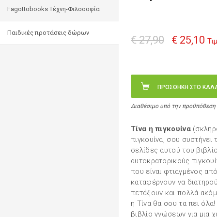
Fagottobooks Τέχνη-Φιλοσοφία
Παιδικές προτάσεις δώρων
€ 27,90
€ 25,10
Τι
ΠΡΟΣΘΗΚΗ ΣΤΟ ΚΑΛ
Διαθέσιμο υπό την προϋπόθεση
Τίνα η πιγκουίνα
(σκληρό
πιγκουίνα, σου συστήνει τ
σελίδες αυτού του βιβλίο
αυτοκρατορικούς πιγκουί
που είναι φτιαγμένος από
καταφέρνουν να διατηρούν
πετάξουν και πολλά ακόμ
η Τίνα θα σου τα πει όλα
βιβλίο γνώσεων για μια χ