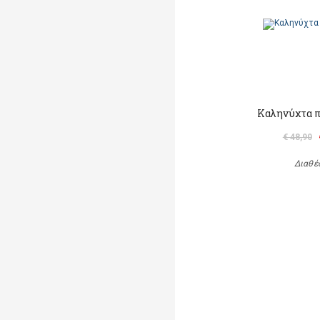
Καληνύχτα π
€ 48,90
Διαθέ