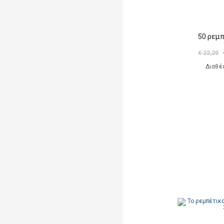
50 ρεμ
€ 22,20
Διαθέ