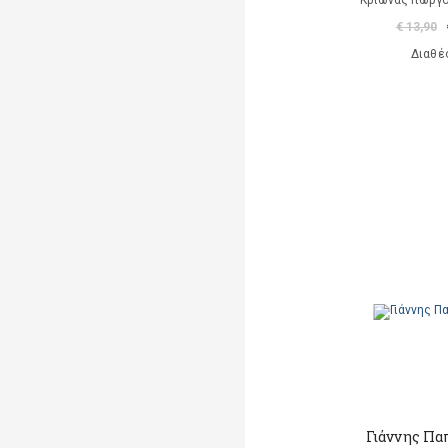
Κριωνάς Γιώργο
€ 13,90
Διαθέ
Γιάννης Πα