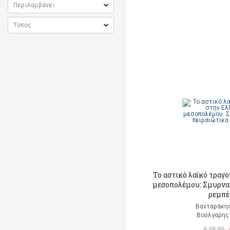
Το αστικό λαϊκό τραγ
μεσοπολέμου: Σμυρναί
ρεμπέ
Βανταράκης
Βούλγαρης 
€ 38,00