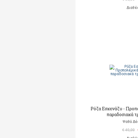
Διαθέ
Ρόζα Εσκενάζυ - Προπ
παραδοσιακά τ
Ψαθά Δέ
€ 40,00