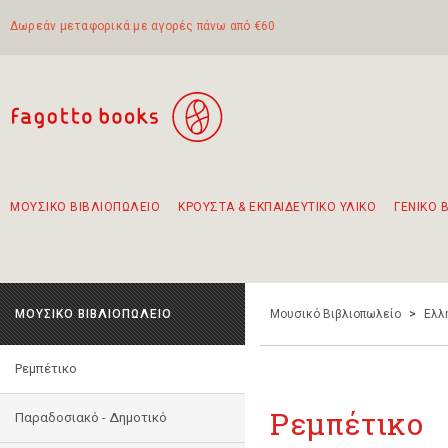
Δωρεάν μεταφορικά με αγορές πάνω από €60
ΜΟΥΣΙΚΟ ΒΙΒΛΙΟΠΩΛΕΙΟ
ΚΡΟΥΣΤΑ & ΕΚΠΑΙΔΕΥΤΙΚΟ ΥΛΙΚΟ
ΓΕΝΙΚΟ 
Προτάσεις - Σετ - Συνδυασμοί Βιβλίων
Πρωτότυποι Συνδυασμοί - Σετ δώρων για παιδιά
Για τα πρώτα μας βήματα στην κιθάρα
Το πιο διαδεδομένο σετ Boomwhackers
Περπατώντας στην παλιά πόλη της Λευκάδας
ΜΟΥΣΙΚΟ ΒΙΒΛΙΟΠΩΛΕΙΟ
Μουσικό Βιβλιοπωλείο
>
Ελλ
Ρεμπέτικο
Ρεμπέτικο
Παραδοσιακό - Δημοτικό