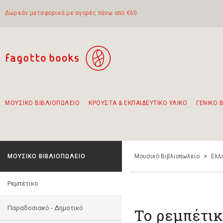
Δωρεάν μεταφορικά με αγορές πάνω από €60
ΜΟΥΣΙΚΟ ΒΙΒΛΙΟΠΩΛΕΙΟ
ΚΡΟΥΣΤΑ & ΕΚΠΑΙΔΕΥΤΙΚΟ ΥΛΙΚΟ
ΓΕΝΙΚΟ 
Προτάσεις - Σετ - Συνδυασμοί Βιβλίων
Πρωτότυποι Συνδυασμοί - Σετ δώρων για παιδιά
Για τα πρώτα μας βήματα στην κιθάρα
Το πιο διαδεδομένο σετ Boomwhackers
Περπατώντας στην παλιά πόλη της Λευκάδας
ΜΟΥΣΙΚΟ ΒΙΒΛΙΟΠΩΛΕΙΟ
Μουσικό Βιβλιοπωλείο
>
Ελλ
Ρεμπέτικο
Παραδοσιακό - Δημοτικό
Το ρεμπέτικ