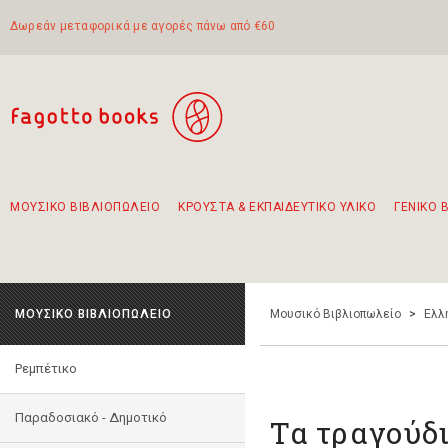
Δωρεάν μεταφορικά με αγορές πάνω από €60
ΜΟΥΣΙΚΟ ΒΙΒΛΙΟΠΩΛΕΙΟ
ΚΡΟΥΣΤΑ & ΕΚΠΑΙΔΕΥΤΙΚΟ ΥΛΙΚΟ
ΓΕΝΙΚΟ 
Προτάσεις - Σετ - Συνδυασμοί Βιβλίων
Πρωτότυποι Συνδυασμοί - Σετ δώρων για παιδιά
Για τα πρώτα μας βήματα στην κιθάρα
Το πιο διαδεδομένο σετ Boomwhackers
Περπατώντας στην παλιά πόλη της Λευκάδας
ΜΟΥΣΙΚΟ ΒΙΒΛΙΟΠΩΛΕΙΟ
Μουσικό Βιβλιοπωλείο
>
Ελλ
Ρεμπέτικο
Παραδοσιακό - Δημοτικό
Τα τραγούδι