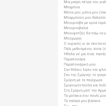
Μια μαύρη πέτρα του για
Μπαμπίνα
Μάτια μου, μάτια μου (σα
Μπαρμπούνι μου θαλασσι
Μπουρνόβα με κρύα νερά
Μπουρνοβαλιά
Μπουφετζής θα πάω να γ
Μποχώρης
Ο ουρανός κι αν σκοτεινι
Πάλι μεθυσμένος είσαι (
Ήθελα να' μαι ένας πασάς
Παραπονιάρα
Παραπονιάρικό μου
Σαν θέλεις λίρες και φλο
Σαν της Σμύρνης το γιαγκί
Σμύρνη με τα περίχωρα
Σμυρνιωτοπούλα και πολ
Στη Σμύρνη μεσ' την Αρμε
Τα ματάκια σου πουλί μου 
Τα παλαιά μου βάσανα