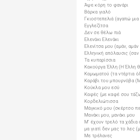
Άψε κόρη το φανάρι
Βάρκα γιαλό
Γκιοστεπελιά (αγαπώ μια
Εγγλεζίτσα
Δεν σε θέλω πιά
Ελενάκι Ελενάκι
Ελενίτσα μου (αμάν, αμάν
Ελληνική απόλαυσις (σαν
Τα κυπαρίσσια
Κακούργα Έλλη (Η Έλλη 
Καμωματού (τα ντέρτια ό
Καράβι του μπουρνόβα (
Κούκλα μου εσύ
Καφές (με καφέ σου τάζ
Κορδελιώτισσα
Μάγκικό μου (σκέρτσο π
Μανάκι μου, μανάκι μου
Μ' έχουν τρελό τα χάδια 
μα γιατί δεν μας το λες 
Με τρέλανες