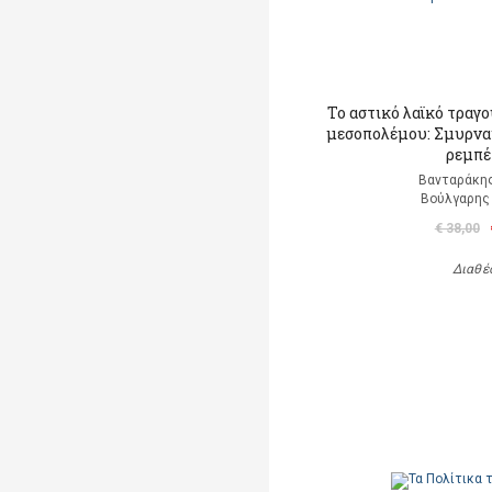
Το αστικό λαϊκό τραγ
μεσοπολέμου: Σμυρναί
ρεμπέ
Βανταράκης
Βούλγαρης 
€ 38,00
Διαθέ