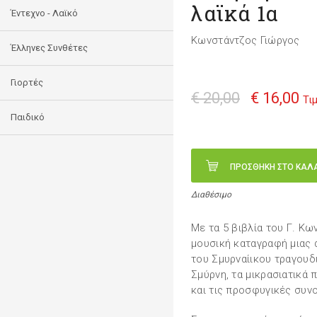
λαϊκά 1α
Έντεχνο - Λαϊκό
Κωνστάντζος Γιώργος
Έλληνες Συνθέτες
Γιορτές
€ 20,00
€ 16,00
Τι
Παιδικό
ΠΡΟΣΘΗΚΗ ΣΤΟ ΚΑΛ
Διαθέσιμο
Με τα 5 βιβλία του Γ. Κω
μουσική καταγραφή μιας 
του Σμυρναίικου τραγουδ
Σμύρνη, τα μικρασιατικά 
και τις προσφυγικές συνο