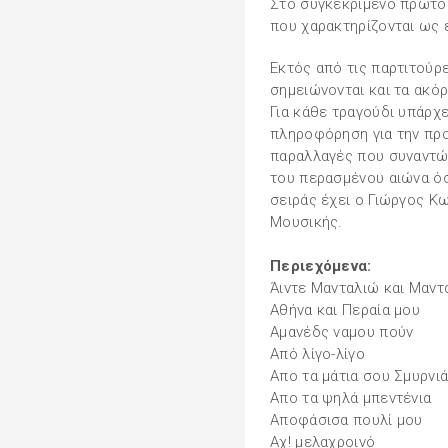
Στο συγκεκριμένο πρώτο
που χαρακτηρίζονται ως ε
Εκτός από τις παρτιτούρ
σημειώνονται και τα ακόρ
Για κάθε τραγούδι υπάρχ
πληροφόρηση για την προ
παραλλαγές που συναντών
του περασμένου αιώνα όσ
σειράς έχει ο Γιώργος Κ
Μουσικής.
Περιεχόμενα:
Άιντε Μανταλιώ και Μαντ
Αθήνα και Περαία μου
Αμανέδς ναμου πούν
Από λίγο-λίγο
Απο τα μάτια σου Σμυρνι
Απο τα ψηλά μπεντένια
Αποφάσισα πουλί μου
Αχ! μελαχροινό