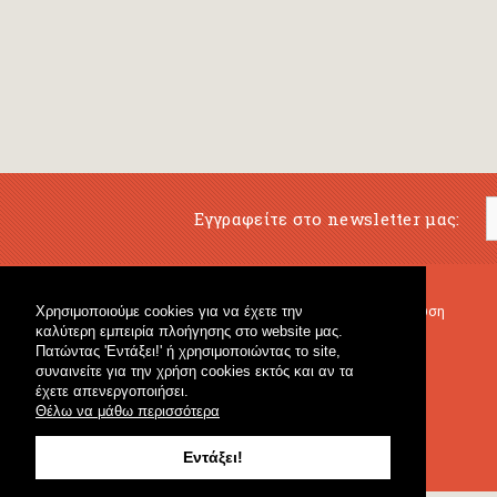
Εγγραφείτε στο newsletter μας:
Χρησιμοποιούμε cookies για να έχετε την
Μουσικό Βιβλιοπωλείο
Μουσική Εκπαίδευση
καλύτερη εμπειρία πλοήγησης στο website μας.
Κρουστά & Εκπαιδευτικό Υλικό
Fagotto Blog
Πατώντας 'Εντάξει!' ή χρησιμοποιώντας το site,
Γενικό Βιβλιοπωλείο
συναινείτε για την χρήση cookies εκτός και αν τα
έχετε απενεργοποιήσει.
Θέλω να μάθω περισσότερα
Εντάξει!