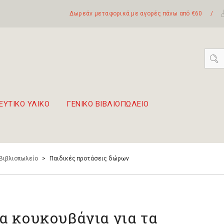
Δωρεάν μεταφορικά με αγορές πάνω από €60
/
ΕΥΤΙΚΟ ΥΛΙΚΟ
ΓΕΝΙΚΟ ΒΙΒΛΙΟΠΩΛΕΙΟ
 σετ Boomwhackers
πόλη της Λευκάδας
 Βιβλιοπωλείο
>
Παιδικές προτάσεις δώρων
α κουκουβάγια για τα