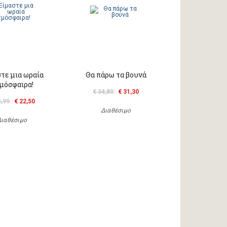
τε μια ωραία
Θα πάρω τα βουνά
μόσφαιρα!
€ 34,80
€ 31,30
4,99
€ 22,50
Διαθέσιμο
Διαθέσιμο