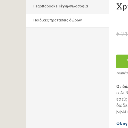
Χρ
Fagottobooks Τέχνη-Φιλοσοφία
Παιδικές προτάσεις δώρων
€ 21
Διαθέσ
Οι δ
ο Αϊ-
εσείς
δώδεκ
βιβλί
Φλογ