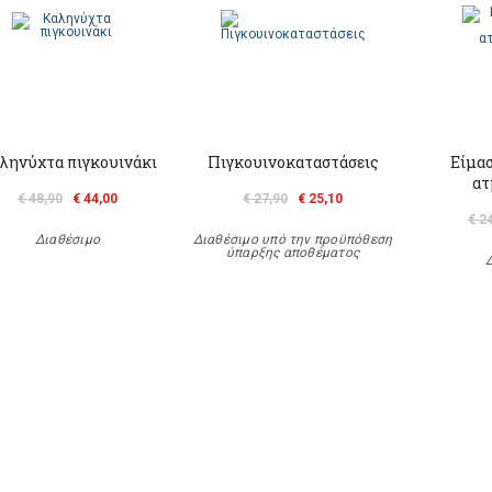
ληνύχτα πιγκουινάκι
Πιγκουινοκαταστάσεις
Είμασ
ατ
€ 48,90
€ 44,00
€ 27,90
€ 25,10
€ 2
Διαθέσιμο
Διαθέσιμο υπό την προϋπόθεση
ύπαρξης αποθέματος