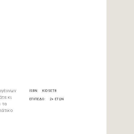
υγέννων
ISBN
KIDSET8
άτε κι
ΕΠΙΠΕΔΟ
2+ ΕΤΩΝ
ε τα
ιάτικο