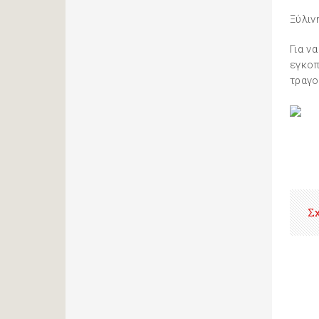
Ξύλιν
Για ν
εγκοπ
τραγο
Σ