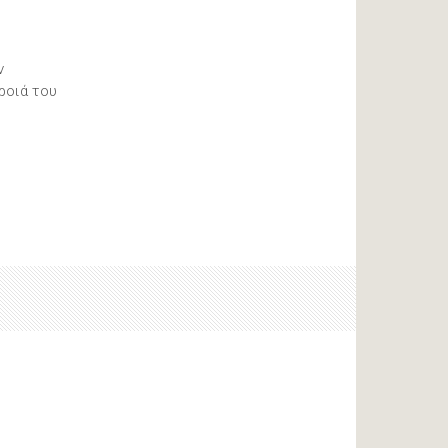
ν
ροιά του