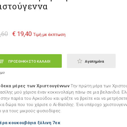
ιστούγεννα
,60
€ 19,40
Τιμή με έκπτωση
ΠΡΟΣΘΗΚΗ ΣΤΟ ΚΑΛΑΘΙ
Αγαπημένα
ιμο
ώδεκα μέρες των Χριστουγέννων
Την πρώτη μέρα των Χριστο
Βασίλης μού χάρισε έναν κοκκινολαίμη πάνω σε μια βελανιδιά. Ελ
 στην παρέα του Αρκούδου και ψάξτε να βρείτε και να μετρήσετ
α δώρα που του χάρισε ο Αϊ-Βασίλης. Ένα υπέροχο χριστουγενν
ο για τους μικρούς φυσιοδίφες.
έρα κουκουβάγια ξύλινη 7εκ