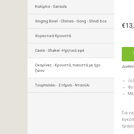
Καλίμπα - Sansula
Singing Bowl - Chimes - Gong - Shruti box
€13
Χορευτικά Κρουστά
Caxixi - Shaker -Ηχητικά εφέ
Οκαρίνες - Κρουστά, πνευστά με ήχο
Διαθέσ
ζώου
Ξύ
Tουμπελέκι - Στάμνα - Νταούλι
Φυ
Μέ
Για ν
εγκοπ
τραγο