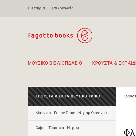
Η εταιρία
Επικοινωνία
ΜΟΥΣΙΚΟ ΒΙΒΛΙΟΠΩΛΕΙΟ
ΚΡΟΥΣΤΑ & ΕΚΠΑΙΔ
Προτάσεις - Σετ - Συνδυασμοί Βιβλίων
Πρωτότυποι Συνδυασμοί - Σετ δώρων για παιδιά
Για τα πρώτα μας βήματα στην κιθάρα
Το πιο διαδεδομένο
Περπατώντας στην παλιά 
ΚΡΟΥΣΤΑ & ΕΚΠΑΙΔΕΥΤΙΚΟ ΥΛΙΚΟ
Κρουστ
Μπεντίρ - Frame Drum - Ντραμ Ωκεανού
Cajon - Τύμπανα - Ντραμ
Φλ