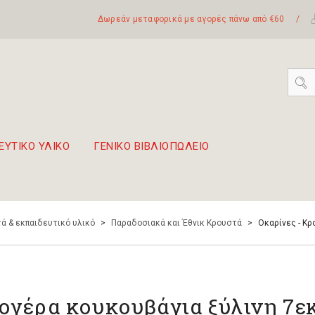
Δωρεάν μεταφορικά με αγορές πάνω από €60
/
ΕΥΤΙΚΟ ΥΛΙΚΟ
ΓΕΝΙΚΟ ΒΙΒΛΙΟΠΩΛΕΙΟ
 σετ Boomwhackers
πόλη της Λευκάδας
ά & εκπαιδευτικό υλικό
>
Παραδοσιακά και Έθνικ Κρουστά
>
Οκαρίνες - Κρ
ογέρα κουκουβάγια ξύλινη 7εκ