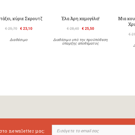
τάξει, κύριε Σκρουτζ
Έλα Άρη χαμογέλα!
Μια κου
Χρι
€ 25,70
€ 23,10
€ 28,40
€ 25,50
€ 2
Διαθέσιμο
Διαθέσιμο υπό την προϋπόθεση
ύπαρξης αποθέματος
στο newsletter μας: