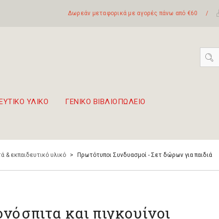
Δωρεάν μεταφορικά με αγορές πάνω από €60
/
ΕΥΤΙΚΟ ΥΛΙΚΟ
ΓΕΝΙΚΟ ΒΙΒΛΙΟΠΩΛΕΙΟ
 σετ Boomwhackers
πόλη της Λευκάδας
ά & εκπαιδευτικό υλικό
>
Πρωτότυποι Συνδυασμοί - Σετ δώρων για παιδιά
ονόσπιτα και πιγκουίνοι