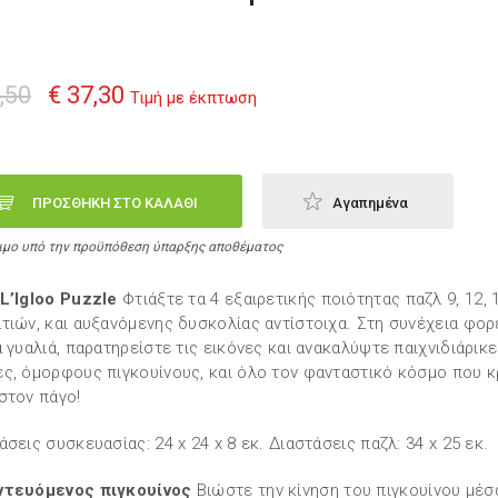
,50
€ 37,30
Τιμή με έκπτωση
ΠΡΟΣΘΗΚΗ ΣΤΟ ΚΑΛΑΘΙ
Αγαπημένα
ιμο υπό την προϋπόθεση ύπαρξης αποθέματος
L’Igloo Puzzle
Φτιάξτε τα 4 εξαιρετικής ποιότητας παζλ 9, 12, 1
τιών, και αυξανόμενης δυσκολίας αντίστοιχα. Στη συνέχεια φορ
ά γυαλιά, παρατηρείστε τις εικόνες και ανακαλύψτε παιχνιδιάρικ
ς, όμορφους πιγκουίνους, και όλο τον φανταστικό κόσμο που κ
στον πάγο!
άσεις συσκευασίας: 24 x 24 x 8 εκ. Διαστάσεις παζλ: 34 x 25 εκ.
ντευόμενος πιγκουίνος
Βιώστε την κίνηση του πιγκουίνου μέσ