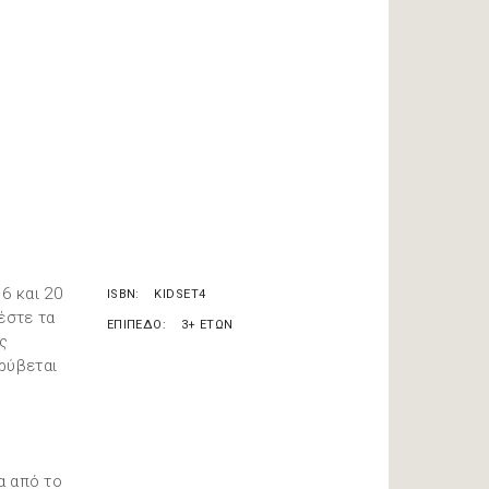
6 και 20
ISBN
KIDSET4
έστε τα
ΕΠΙΠΕΔΟ
3+ ΕΤΩΝ
ες
ρύβεται
α από το