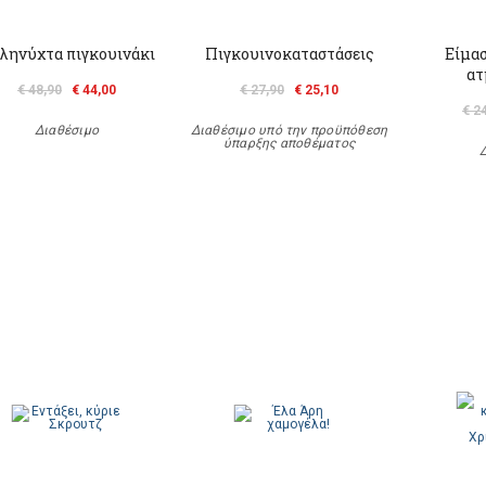
ληνύχτα πιγκουινάκι
Πιγκουινοκαταστάσεις
Είμασ
ατ
€ 48,90
€ 44,00
€ 27,90
€ 25,10
€ 2
Διαθέσιμο
Διαθέσιμο υπό την προϋπόθεση
ύπαρξης αποθέματος