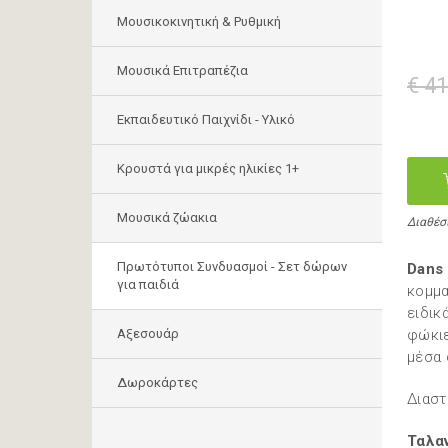
Μουσικοκινητική & Ρυθμική
Μουσικά Επιτραπέζια
€ 41
Εκπαιδευτικό Παιχνίδι - Υλικό
Κρουστά για μικρές ηλικίες 1+
Mουσικά ζώακια
Διαθέσ
Πρωτότυποι Συνδυασμοί - Σετ δώρων
Dans 
για παιδιά
κομμα
ειδικ
Αξεσουάρ
φώκιε
μέσα 
Δωροκάρτες
Διαστ
Ταλα