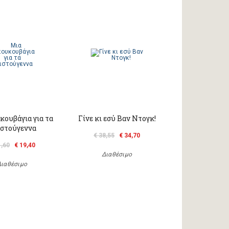
κουβάγια για τα
Γίνε κι εσύ Βαν Ντογκ!
στούγεννα
€ 38,55
€ 34,70
1,60
€ 19,40
Διαθέσιμο
Διαθέσιμο