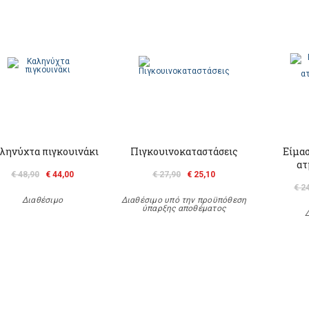
ληνύχτα πιγκουινάκι
Πιγκουινοκαταστάσεις
Είμασ
ατ
€ 48,90
€ 44,00
€ 27,90
€ 25,10
€ 2
Διαθέσιμο
Διαθέσιμο υπό την προϋπόθεση
ύπαρξης αποθέματος