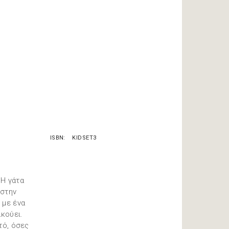
ISBN
KIDSET3
 Η γάτα
 στην
 με ένα
ακούει.
τό, όσες