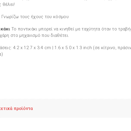
 θέλει!
: Γνωρίζω τους ήχους του κόσμου
ικάκι
Το ποντικάκι μπορεί να κινηθεί με ταχύτητα όταν το τραβ
χάρη στο μηχανισμό που διαθέτει.
σεις: 4.2 x 12.7 x 3.4 cm | 1.6 x 5.0 x 1.3 inch (σε κίτρινο, πράσι
α)
χετικά προϊόντα