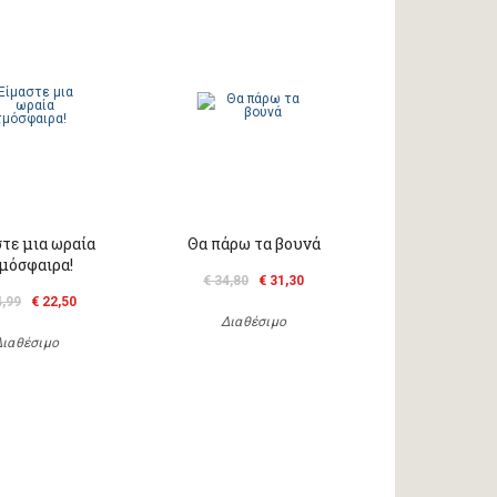
τε μια ωραία
Θα πάρω τα βουνά
μόσφαιρα!
€ 34,80
€ 31,30
4,99
€ 22,50
Διαθέσιμο
Διαθέσιμο