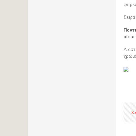
φορές
Σειρά
Ποντ
πίσω 
Διαστά
χρώμ
Σ