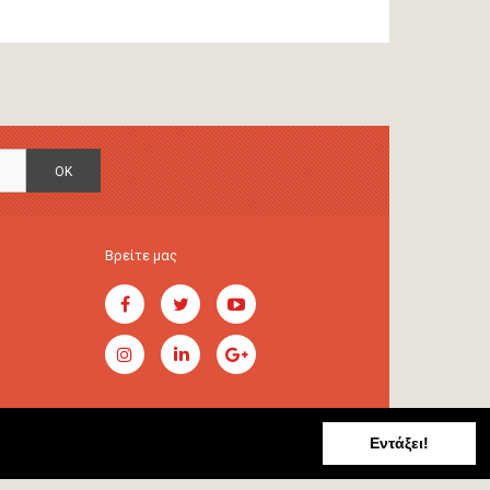
OK
Βρείτε μας
Εντάξει!
Handcrafted by
RADIAL