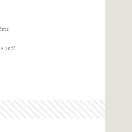
ήξετε
νο ή ροζ