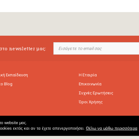
στο newsletter μας:
κή Εκπαίδευση
Η Εταιρία
to Blog
Επικοινωνία
Συχνές Ερωτήσεις
Όροι Χρήσης
ο website μας.
cookies εκτός και αν τα έχετε απενεργοποιήσει.
Θέλω να μάθω περισσότερα