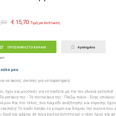
,50
€ 15,70
Τιμή με έκπτωση
ΠΡΟΣΘΗΚΗ ΣΤΟ ΚΑΛΑΘΙ
Αγαπημένα
ιμο
τούλα μου
΄
για να ακούς, εικόνες για να παρατηρείς
ες, ήχοι και μουσικές για να παίξετε με την πιο γλυκιά γατούλα! -
 Τα γατάκια της - Τα ποντικάκια της - Παίζω πιάνο - Ένας υπνάκος
ιά μου Και στο τέλος, ένα παιχνίδι αναζήτησης και εύρεσης ήχου
ί-έκληξη! Το παιδί πατάει το κουμπί και δείχνει την εικόνα που 
ι ξανά και ψάχνει σε ποια εικόνα αντιστοιχεί ο νέος ήχος και αυ