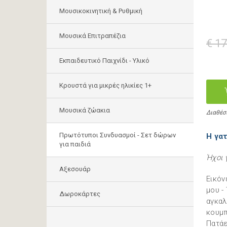
Μουσικοκινητική & Ρυθμική
Μουσικά Επιτραπέζια
€ 17
Εκπαιδευτικό Παιχνίδι - Υλικό
Κρουστά για μικρές ηλικίες 1+
Mουσικά ζώακια
Διαθέσ
Πρωτότυποι Συνδυασμοί - Σετ δώρων
Η γα
για παιδιά
Ήχοι 
Αξεσουάρ
Εικόν
μου -
Δωροκάρτες
αγκαλ
κουμπ
Πατάε