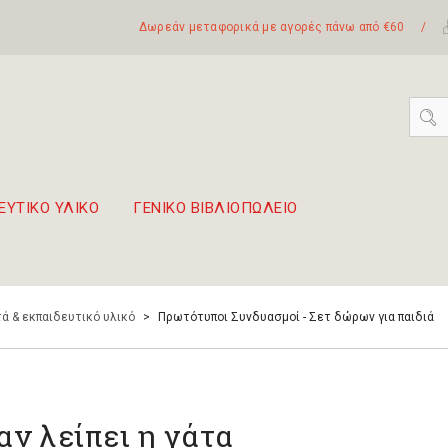
Δωρεάν μεταφορικά με αγορές πάνω από €60
/
ΕΥΤΙΚΟ ΥΛΙΚΟ
ΓΕΝΙΚΟ ΒΙΒΛΙΟΠΩΛΕΙΟ
 σετ Boomwhackers
πόλη της Λευκάδας
ά & εκπαιδευτικό υλικό
>
Πρωτότυποι Συνδυασμοί - Σετ δώρων για παιδιά
αν λείπει η γάτα