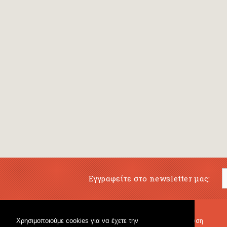
Εγγραφείτε στο newsletter μας:
Χρησιμοποιούμε cookies για να έχετε την
Μουσικό Βιβλιοπωλείο
Μουσική Εκπαίδευση