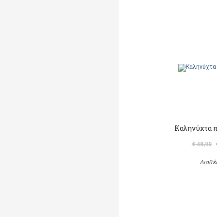
Καληνύχτα π
€ 48,90
Διαθέ