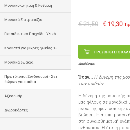
Μουσικοκινητική & Ρυθμική
Μουσικά Επιτραπέζια
€ 21,50
€ 19,30
Τι
Εκπαιδευτικό Παιχνίδι - Υλικό
Κρουστά για μικρές ηλικίες 1+
ΠΡΟΣΘΗΚΗ ΣΤΟ ΚΑΛ
Mουσικά ζώακια
Διαθέσιμο
Πρωτότυποι Συνδυασμοί - Σετ
Όταν...
Η δύναμη της μου
δώρων για παιδιά
των παιδιών
Η δύναµη της µουσικής α
Αξεσουάρ
µας φίλους σε µοναδικά 
µέσω της φαντασιακής αν
Δωροκάρτες
βιώσει… Η άτυπη µουσική
στη συναισθηµατική ανάπ
ανθρώπου. Η άτυπη µουσι