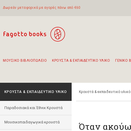
Δωρεάν μεταφορικά με αγορές πάνω από €60
ΜΟΥΣΙΚΟ ΒΙΒΛΙΟΠΩΛΕΙΟ
ΚΡΟΥΣΤΑ & ΕΚΠΑΙΔΕΥΤΙΚΟ ΥΛΙΚΟ
ΓΕΝΙΚΟ 
Προτάσεις - Σετ - Συνδυασμοί Βιβλίων
Πρωτότυποι Συνδυασμοί - Σετ δώρων για παιδιά
Για τα πρώτα μας βήματα στην κιθάρα
Το πιο διαδεδομένο σετ Boomwhackers
Περπατώντας στην παλιά πόλη της Λευκάδας
ΚΡΟΥΣΤΑ & ΕΚΠΑΙΔΕΥΤΙΚΟ ΥΛΙΚΟ
Κρουστά & εκπαιδευτικό υλικό
Παραδοσιακά και Έθνικ Κρουστά
Μουσικοπαιδαγωγικά κρουστά
Όταν ακούω