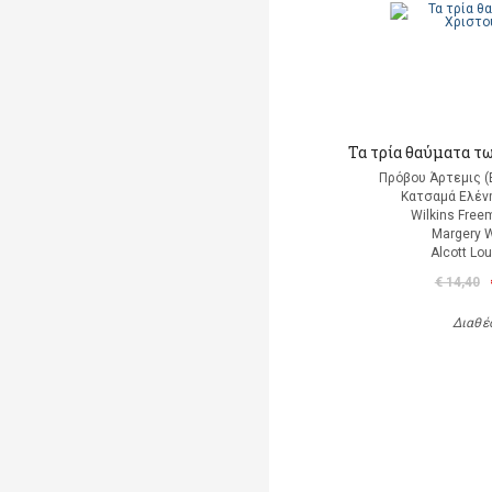
Τα τρία θαύματα τ
Πρόβου Άρτεμις (
Κατσαμά Ελένη
Wilkins Free
Margery W
Alcott Lo
€ 14,40
Διαθέ