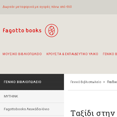
Δωρεάν μεταφορικά με αγορές πάνω από €60
ΜΟΥΣΙΚΟ ΒΙΒΛΙΟΠΩΛΕΙΟ
ΚΡΟΥΣΤΑ & ΕΚΠΑΙΔΕΥΤΙΚΟ ΥΛΙΚΟ
ΓΕΝΙΚΟ 
Προτάσεις - Σετ - Συνδυασμοί Βιβλίων
Πρωτότυποι Συνδυασμοί - Σετ δώρων για παιδιά
Για τα πρώτα μας βήματα στην κιθάρα
Το πιο διαδεδομένο σετ Boomwhackers
Περπατώντας στην παλιά πόλη της Λευκάδας
ΓΕΝΙΚΟ ΒΙΒΛΙΟΠΩΛΕΙΟ
Γενικό Βιβλιοπωλείο
>
Παιδι
MYTHINK
Fagottobooks Λευκάδα-Ιόνιο
Ταξίδι στη