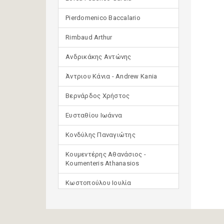
Pierdomenico Baccalario
Rimbaud Arthur
Ανδρικάκης Αντώνης
Άντριου Κάνια - Andrew Kania
Βερνάρδος Χρήστος
Ευσταθίου Ιωάννα
Κονδύλης Παναγιώτης
Κουμεντέρης Αθανάσιος -
Koumenteris Athanasios
Κωστοπούλου Ιουλία
Μανδηλαράς Φίλιππος
(μετάφραση)