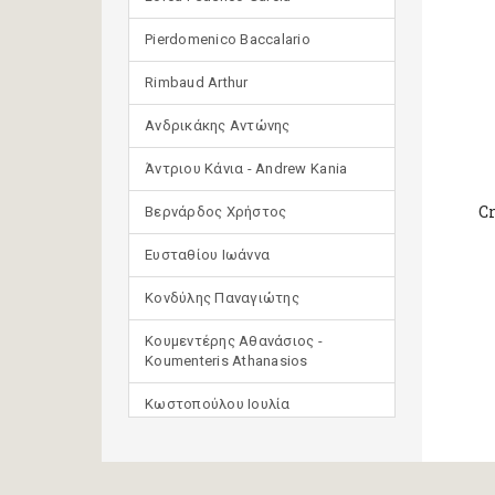
Pierdomenico Baccalario
Rimbaud Arthur
Ανδρικάκης Αντώνης
Άντριου Κάνια - Andrew Kania
C
Βερνάρδος Χρήστος
Ευσταθίου Ιωάννα
Κονδύλης Παναγιώτης
Κουμεντέρης Αθανάσιος -
Koumenteris Athanasios
Κωστοπούλου Ιουλία
Μανδηλαράς Φίλιππος
(μετάφραση)