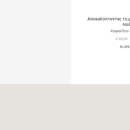
Μαρκαντωνάκη Γεωργία
Αποκαλύπτοντας τη 
Μαυρομμάτης Άρης
παι
(μετάφραση)
Κοψαλίδου 
Ντι Καμίλο Κέιτ
€ 25,00
Διαθέ
Παλαιολόγου Μαρία
(μετάφραση)
Ροντάρι Τζάννι
Χαλκιάς Εμμ. Χρήστος
Χουρμούζιος Χαρτοφύλαξ
Γεώργιος
Χόφμαν Ε.Τ.Α.
A. Di Scipio
A. Kontogeorgakopoulos