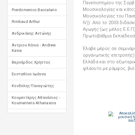
Πανεπιστημίου της Σορβό
Μουσικολογίας και κάτο
Pierdomenico Baccalario
Μουσικολογίας του Πανε
Rimbaud Arthur
IV)). Από το 2003 διδάσ
Αγωγής (ως μέλος Ε.Ε.Π)
Ανδρικάκης Αντώνης
Πρωτοβάθμια Εκπαίδευσ
Άντριου Κάνια - Andrew
Έλαβε μέρος σε σεμινάρι
Kania
οργανωτικής επιτροπής)
Ελλάδα και στο εξωτερικ
Βερνάρδος Χρήστος
φλάουτο με ράμφος, βιόλ
Ευσταθίου Ιωάννα
Κονδύλης Παναγιώτης
Κουμεντέρης Αθανάσιος -
Koumenteris Athanasios
Κωστοπούλου Ιουλία
Μανδηλαράς Φίλιππος
(μετάφραση)