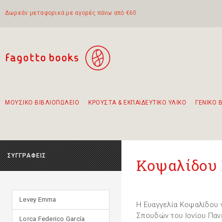
Δωρεάν μεταφορικά με αγορές πάνω από €60
ΜΟΥΣΙΚΟ ΒΙΒΛΙΟΠΩΛΕΙΟ
ΚΡΟΥΣΤΑ & ΕΚΠΑΙΔΕΥΤΙΚΟ ΥΛΙΚΟ
ΓΕΝΙΚΟ 
Προτάσεις - Σετ - Συνδυασμοί Βιβλίων
Πρωτότυποι Συνδυασμοί - Σετ δώρων για παιδιά
Για τα πρώτα μας βήματα στην κιθάρα
Το πιο διαδεδομένο σετ Boomwhackers
Περπατώντας στην παλιά πόλη της Λευκάδας
ΣΥΓΓΡΑΦΕΙΣ
Κοψαλίδου 
Levey Emma
Η Ευαγγελία Κοψαλίδου 
Σπουδών του Ιονίου Παν
Lorca Federico García