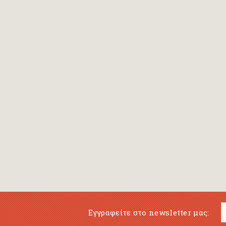
Bansch Helga
(εικονογράφηση)
Banscherus Jürgen
Barabas Zsofi
Barbatsis Anestis
Barbier Patrick
Barenboim Daniel
Barnes Julian
Barnes Lesley
(εικονογράφηση)
Barrie James Matthew
Εγγραφείτε στο newsletter μας:
Barroux Stefane