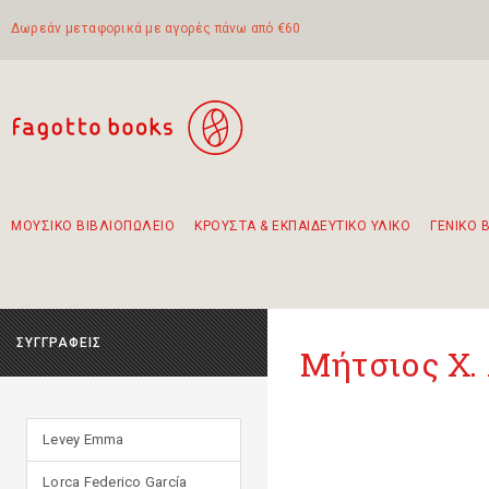
Δωρεάν μεταφορικά με αγορές πάνω από €60
ΜΟΥΣΙΚΟ ΒΙΒΛΙΟΠΩΛΕΙΟ
ΚΡΟΥΣΤΑ & ΕΚΠΑΙΔΕΥΤΙΚΟ ΥΛΙΚΟ
ΓΕΝΙΚΟ 
Προτάσεις - Σετ - Συνδυασμοί Βιβλίων
Πρωτότυποι Συνδυασμοί - Σετ δώρων για παιδιά
Για τα πρώτα μας βήματα στην κιθάρα
Το πιο διαδεδομένο σετ Boomwhackers
Περπατώντας στην παλιά πόλη της Λευκάδας
ΣΥΓΓΡΑΦΕΙΣ
Μήτσιος Χ.
Levey Emma
Lorca Federico García