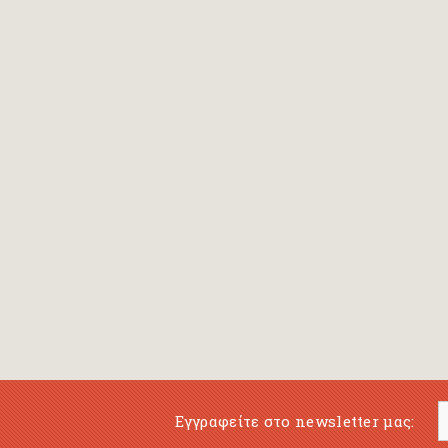
Bansch Helga
(εικονογράφηση)
Banscherus Jürgen
Barabas Zsofi
Barbatsis Anestis
Barbier Patrick
Barenboim Daniel
Barnes Julian
Barnes Lesley
(εικονογράφηση)
Barrie James Matthew
Εγγραφείτε στο newsletter μας:
Barroux Stefane