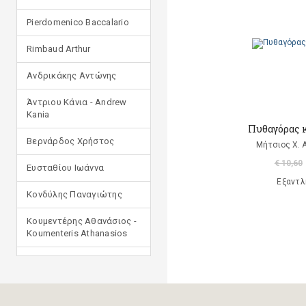
Pierdomenico Baccalario
Rimbaud Arthur
Ανδρικάκης Αντώνης
Άντριου Κάνια - Andrew
Kania
Πυθαγόρας κ
Βερνάρδος Χρήστος
Μήτσιος Χ. 
€ 10,60
Ευσταθίου Ιωάννα
Εξαντλ
Κονδύλης Παναγιώτης
Κουμεντέρης Αθανάσιος -
Koumenteris Athanasios
Κωστοπούλου Ιουλία
Μανδηλαράς Φίλιππος
(μετάφραση)