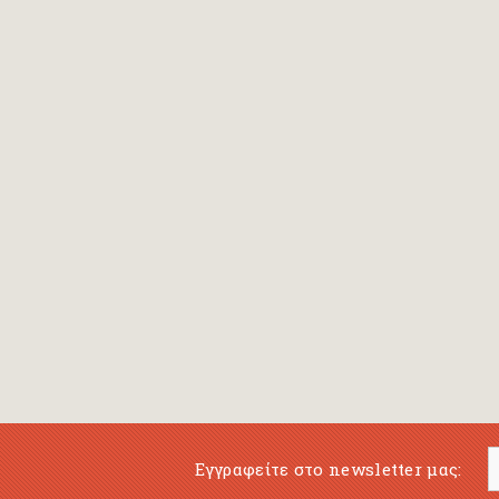
Bansch Helga
(εικονογράφηση)
Banscherus Jürgen
Barabas Zsofi
Barbatsis Anestis
Barbier Patrick
Barenboim Daniel
Barnes Julian
Barnes Lesley
(εικονογράφηση)
Barrie James Matthew
Εγγραφείτε στο newsletter μας:
Barroux Stefane