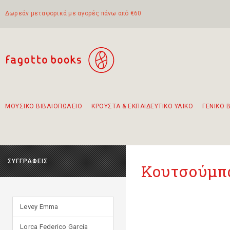
Δωρεάν μεταφορικά με αγορές πάνω από €60
ΜΟΥΣΙΚΟ ΒΙΒΛΙΟΠΩΛΕΙΟ
ΚΡΟΥΣΤΑ & ΕΚΠΑΙΔΕΥΤΙΚΟ ΥΛΙΚΟ
ΓΕΝΙΚΟ 
Προτάσεις - Σετ - Συνδυασμοί Βιβλίων
Πρωτότυποι Συνδυασμοί - Σετ δώρων για παιδιά
Για τα πρώτα μας βήματα στην κιθάρα
Το πιο διαδεδομένο σετ Boomwhackers
Περπατώντας στην παλιά πόλη της Λευκάδας
ΣΥΓΓΡΑΦΕΙΣ
Κουτσούμπ
Levey Emma
Lorca Federico García