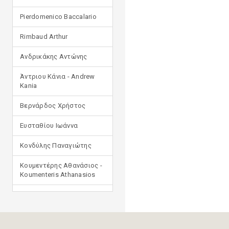
Pierdomenico Baccalario
Rimbaud Arthur
Ανδρικάκης Αντώνης
Άντριου Κάνια - Andrew
Kania
Βερνάρδος Χρήστος
Ευσταθίου Ιωάννα
Κονδύλης Παναγιώτης
Κουμεντέρης Αθανάσιος -
Koumenteris Athanasios
Κωστοπούλου Ιουλία
Μανδηλαράς Φίλιππος
(μετάφραση)