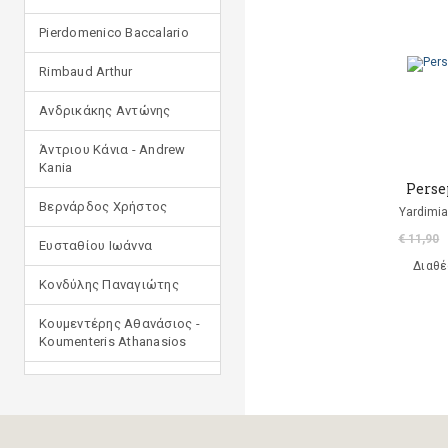
Pierdomenico Baccalario
Rimbaud Arthur
Ανδρικάκης Αντώνης
Άντριου Κάνια - Andrew
Kania
Perse
Βερνάρδος Χρήστος
Yardimi
€ 11,90
Ευσταθίου Ιωάννα
Διαθέ
Κονδύλης Παναγιώτης
Κουμεντέρης Αθανάσιος -
Koumenteris Athanasios
Κωστοπούλου Ιουλία
Μανδηλαράς Φίλιππος
(μετάφραση)