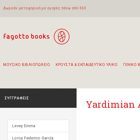
Δωρεάν μεταφορικά με αγορές πάνω από €60
ΜΟΥΣΙΚΟ ΒΙΒΛΙΟΠΩΛΕΙΟ
ΚΡΟΥΣΤΑ & ΕΚΠΑΙΔΕΥΤΙΚΟ ΥΛΙΚΟ
ΓΕΝΙΚΟ 
Προτάσεις - Σετ - Συνδυασμοί Βιβλίων
Πρωτότυποι Συνδυασμοί - Σετ δώρων για παιδιά
Για τα πρώτα μας βήματα στην κιθάρα
Το πιο διαδεδομένο σετ Boomwhackers
Περπατώντας στην παλιά πόλη της Λευκάδας
ΣΥΓΓΡΑΦΕΙΣ
Yardimian
Levey Emma
Lorca Federico García