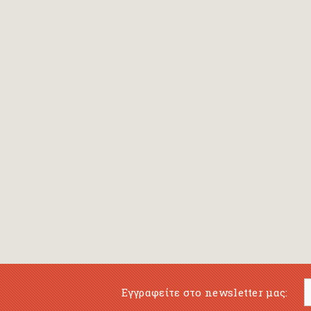
Bansch Helga
(εικονογράφηση)
Banscherus Jürgen
Barabas Zsofi
Barbatsis Anestis
Barbier Patrick
Barenboim Daniel
Barnes Julian
Barnes Lesley
(εικονογράφηση)
Barrie James Matthew
Εγγραφείτε στο newsletter μας:
Barroux Stefane