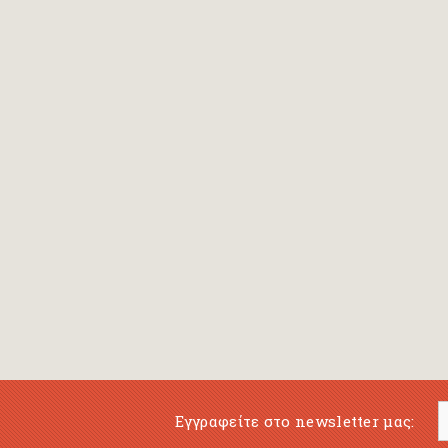
Bansch Helga
(εικονογράφηση)
Banscherus Jürgen
Barabas Zsofi
Barbatsis Anestis
Barbier Patrick
Barenboim Daniel
Barnes Julian
Barnes Lesley
(εικονογράφηση)
Barrie James Matthew
Εγγραφείτε στο newsletter μας:
Barroux Stefane