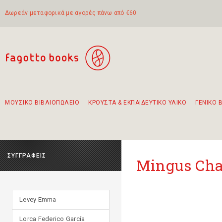
Δωρεάν μεταφορικά με αγορές πάνω από €60
ΜΟΥΣΙΚΟ ΒΙΒΛΙΟΠΩΛΕΙΟ
ΚΡΟΥΣΤΑ & ΕΚΠΑΙΔΕΥΤΙΚΟ ΥΛΙΚΟ
ΓΕΝΙΚΟ 
Προτάσεις - Σετ - Συνδυασμοί Βιβλίων
Πρωτότυποι Συνδυασμοί - Σετ δώρων για παιδιά
Για τα πρώτα μας βήματα στην κιθάρα
Το πιο διαδεδομένο σετ Boomwhackers
Περπατώντας στην παλιά πόλη της Λευκάδας
ΣΥΓΓΡΑΦΕΙΣ
Mingus Cha
Levey Emma
Lorca Federico García