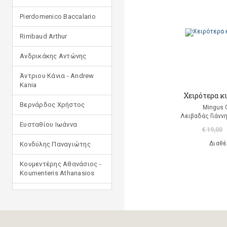
Pierdomenico Baccalario
Rimbaud Arthur
Ανδρικάκης Αντώνης
Άντριου Κάνια - Andrew
Kania
Χειρότερα κι
Βερνάρδος Χρήστος
Mingus 
Λειβαδάς Γιάνν
Ευσταθίου Ιωάννα
€ 19,00
Διαθέ
Κονδύλης Παναγιώτης
Κουμεντέρης Αθανάσιος -
Koumenteris Athanasios
Κωστοπούλου Ιουλία
Μανδηλαράς Φίλιππος
(μετάφραση)