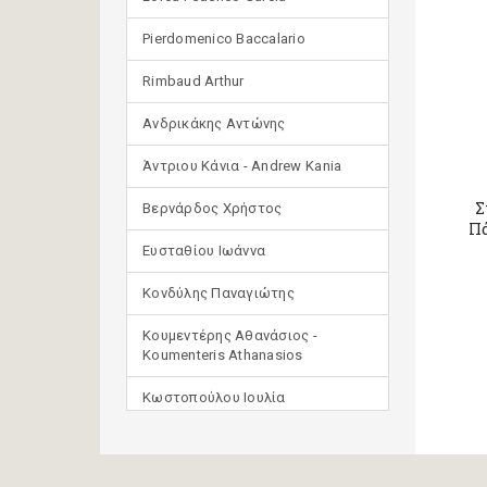
Pierdomenico Baccalario
Rimbaud Arthur
Ανδρικάκης Αντώνης
Άντριου Κάνια - Andrew Kania
Σ
Βερνάρδος Χρήστος
Πά
Ευσταθίου Ιωάννα
Κονδύλης Παναγιώτης
Κουμεντέρης Αθανάσιος -
Koumenteris Athanasios
Κωστοπούλου Ιουλία
Μανδηλαράς Φίλιππος
(μετάφραση)