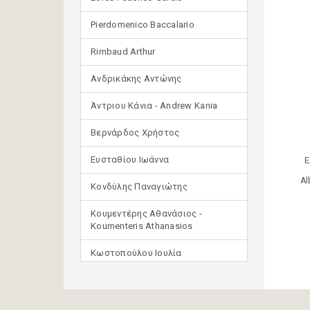
Pierdomenico Baccalario
Rimbaud Arthur
Ανδρικάκης Αντώνης
Άντριου Κάνια - Andrew Kania
Βερνάρδος Χρήστος
Ευσταθίου Ιωάννα
Ε
Al
Κονδύλης Παναγιώτης
Κουμεντέρης Αθανάσιος -
Koumenteris Athanasios
Κωστοπούλου Ιουλία
Μανδηλαράς Φίλιππος
(μετάφραση)