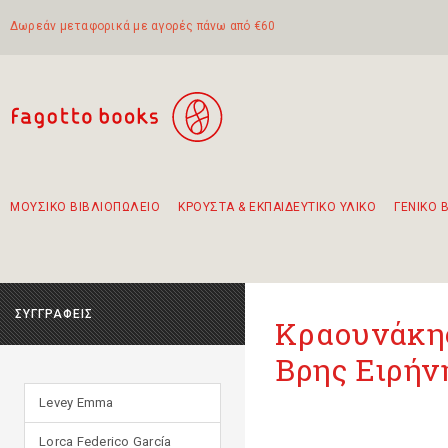
Δωρεάν μεταφορικά με αγορές πάνω από €60
ΜΟΥΣΙΚΟ ΒΙΒΛΙΟΠΩΛΕΙΟ
ΚΡΟΥΣΤΑ & ΕΚΠΑΙΔΕΥΤΙΚΟ ΥΛΙΚΟ
ΓΕΝΙΚΟ 
Προτάσεις - Σετ - Συνδυασμοί Βιβλίων
Πρωτότυποι Συνδυασμοί - Σετ δώρων για παιδιά
Για τα πρώτα μας βήματα στην κιθάρα
Το πιο διαδεδομένο σετ Boomwhackers
Περπατώντας στην παλιά πόλη της Λευκάδας
ΣΥΓΓΡΑΦΕΙΣ
Κραουνάκης
Βρης Ειρήν
Levey Emma
Lorca Federico García