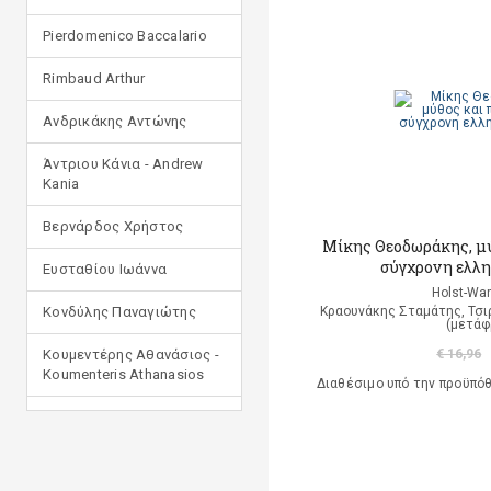
Pierdomenico Baccalario
Rimbaud Arthur
Ανδρικάκης Αντώνης
Άντριου Κάνια - Andrew
Kania
Βερνάρδος Χρήστος
Μίκης Θεοδωράκης, μύ
σύγχρονη ελλη
Ευσταθίου Ιωάννα
Holst-War
Κονδύλης Παναγιώτης
Κραουνάκης Σταμάτης, Τσι
(μετάφ
Κουμεντέρης Αθανάσιος -
€ 16,96
Koumenteris Athanasios
Διαθέσιμο υπό την προϋπό
Κωστοπούλου Ιουλία
Μανδηλαράς Φίλιππος
(μετάφραση)