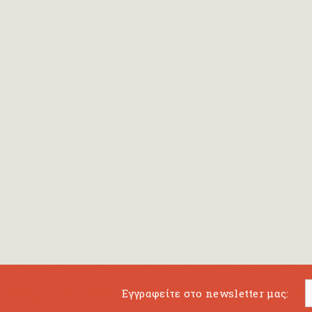
Bansch Helga
(εικονογράφηση)
Banscherus Jürgen
Barabas Zsofi
Barbatsis Anestis
Barbier Patrick
Barenboim Daniel
Barnes Julian
Barnes Lesley
(εικονογράφηση)
Barrie James Matthew
Εγγραφείτε στο newsletter μας:
Barroux Stefane