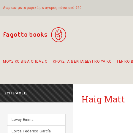
Δωρεάν μεταφορικά με αγορές πάνω από €60
ΜΟΥΣΙΚΟ ΒΙΒΛΙΟΠΩΛΕΙΟ
ΚΡΟΥΣΤΑ & ΕΚΠΑΙΔΕΥΤΙΚΟ ΥΛΙΚΟ
ΓΕΝΙΚΟ 
Προτάσεις - Σετ - Συνδυασμοί Βιβλίων
Πρωτότυποι Συνδυασμοί - Σετ δώρων για παιδιά
Για τα πρώτα μας βήματα στην κιθάρα
Το πιο διαδεδομένο σετ Boomwhackers
Περπατώντας στην παλιά πόλη της Λευκάδας
ΣΥΓΓΡΑΦΕΙΣ
Haig Matt
Levey Emma
Lorca Federico García