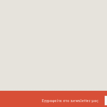
Bansch Helga
(εικονογράφηση)
Banscherus Jürgen
Barabas Zsofi
Barbatsis Anestis
Barbier Patrick
Barenboim Daniel
Barnes Julian
Barnes Lesley
(εικονογράφηση)
Barrie James Matthew
Εγγραφείτε στο newsletter μας:
Barroux Stefane