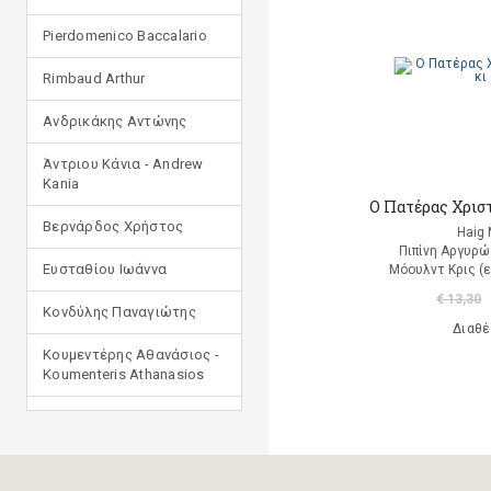
Pierdomenico Baccalario
Rimbaud Arthur
Ανδρικάκης Αντώνης
Άντριου Κάνια - Andrew
Kania
Ο Πατέρας Χριστ
Βερνάρδος Χρήστος
Haig 
Πιπίνη Αργυρώ
Ευσταθίου Ιωάννα
Μόουλντ Κρις (
€ 13,30
Κονδύλης Παναγιώτης
Διαθέ
Κουμεντέρης Αθανάσιος -
Koumenteris Athanasios
Κωστοπούλου Ιουλία
Μανδηλαράς Φίλιππος
(μετάφραση)