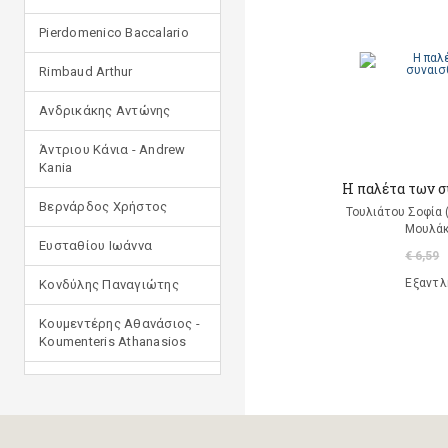
Pierdomenico Baccalario
Rimbaud Arthur
Ανδρικάκης Αντώνης
Άντριου Κάνια - Andrew
Kania
Η παλέτα των 
Βερνάρδος Χρήστος
Τουλιάτου Σοφία 
Μουλάκ
Ευσταθίου Ιωάννα
€ 6,59
Εξαντλ
Κονδύλης Παναγιώτης
Κουμεντέρης Αθανάσιος -
Koumenteris Athanasios
Κωστοπούλου Ιουλία
Μανδηλαράς Φίλιππος
(μετάφραση)