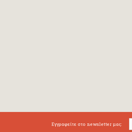
Bansch Helga
(εικονογράφηση)
Banscherus Jürgen
Barabas Zsofi
Barbatsis Anestis
Barbier Patrick
Barenboim Daniel
Barnes Julian
Barnes Lesley
(εικονογράφηση)
Barrie James Matthew
Εγγραφείτε στο newsletter μας:
Barroux Stefane