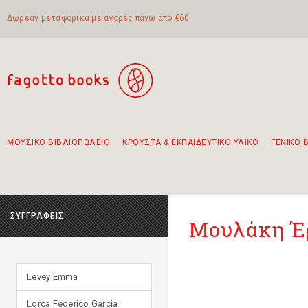
Δωρεάν μεταφορικά με αγορές πάνω από €60
ΜΟΥΣΙΚΟ ΒΙΒΛΙΟΠΩΛΕΙΟ
ΚΡΟΥΣΤΑ & ΕΚΠΑΙΔΕΥΤΙΚΟ ΥΛΙΚΟ
ΓΕΝΙΚΟ 
Προτάσεις - Σετ - Συνδυασμοί Βιβλίων
Πρωτότυποι Συνδυασμοί - Σετ δώρων για παιδιά
Για τα πρώτα μας βήματα στην κιθάρα
Το πιο διαδεδομένο σετ Boomwhackers
Περπατώντας στην παλιά πόλη της Λευκάδας
ΣΥΓΓΡΑΦΕΙΣ
Μουλάκη Έ
Levey Emma
Lorca Federico García