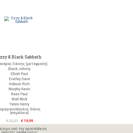
zzy & Black Sabbath
ανάρας Γιάννης (μετάφραση)
Black Johnny
Elliott Paul
Everley Dave
Hobson Rich
Murphy Kevin
Rees Paul
Wall Mick
Yates Henry
αραγιαννόπουλος Θάνος
(επιμέλεια)
€ 22,21
€ 19,99
έσιμο υπό την προϋπόθεση
ύπαρξης αποθέματος