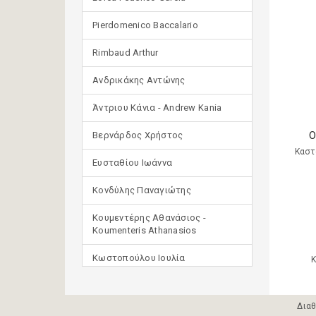
Pierdomenico Baccalario
Rimbaud Arthur
Ανδρικάκης Αντώνης
Άντριου Κάνια - Andrew Kania
O
Βερνάρδος Χρήστος
Καστ
Ευσταθίου Ιωάννα
Κονδύλης Παναγιώτης
Κουμεντέρης Αθανάσιος -
Koumenteris Athanasios
Κωστοπούλου Ιουλία
Κ
Μανδηλαράς Φίλιππος
(μετάφραση)
Διαθ