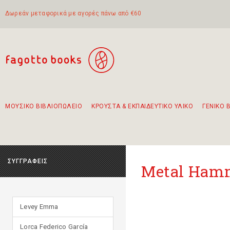
Δωρεάν μεταφορικά με αγορές πάνω από €60
ΜΟΥΣΙΚΟ ΒΙΒΛΙΟΠΩΛΕΙΟ
ΚΡΟΥΣΤΑ & ΕΚΠΑΙΔΕΥΤΙΚΟ ΥΛΙΚΟ
ΓΕΝΙΚΟ 
Προτάσεις - Σετ - Συνδυασμοί Βιβλίων
Πρωτότυποι Συνδυασμοί - Σετ δώρων για παιδιά
Για τα πρώτα μας βήματα στην κιθάρα
Το πιο διαδεδομένο σετ Boomwhackers
Περπατώντας στην παλιά πόλη της Λευκάδας
ΣΥΓΓΡΑΦΕΙΣ
Metal Ham
Levey Emma
Lorca Federico García