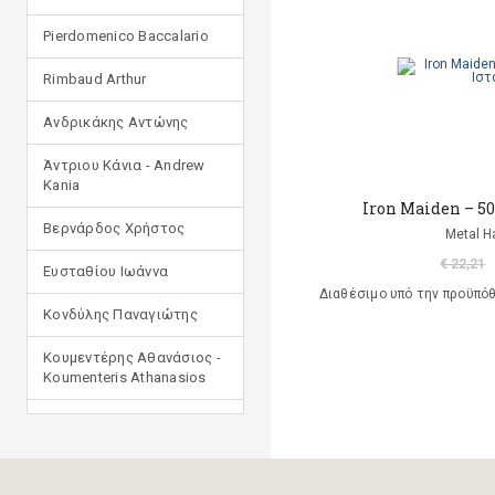
Pierdomenico Baccalario
Rimbaud Arthur
Ανδρικάκης Αντώνης
Άντριου Κάνια - Andrew
Kania
Iron Maiden – 50
Βερνάρδος Χρήστος
Metal 
€ 22,21
Ευσταθίου Ιωάννα
Διαθέσιμο υπό την προϋπό
Κονδύλης Παναγιώτης
Κουμεντέρης Αθανάσιος -
Koumenteris Athanasios
Κωστοπούλου Ιουλία
Μανδηλαράς Φίλιππος
(μετάφραση)