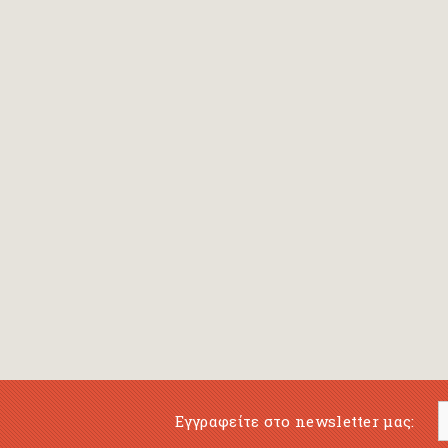
Bansch Helga
(εικονογράφηση)
Banscherus Jürgen
Barabas Zsofi
Barbatsis Anestis
Barbier Patrick
Barenboim Daniel
Barnes Julian
Barnes Lesley
(εικονογράφηση)
Barrie James Matthew
Εγγραφείτε στο newsletter μας:
Barroux Stefane