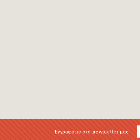
Bansch Helga
(εικονογράφηση)
Banscherus Jürgen
Barabas Zsofi
Barbatsis Anestis
Barbier Patrick
Barenboim Daniel
Barnes Julian
Barnes Lesley
(εικονογράφηση)
Barrie James Matthew
Εγγραφείτε στο newsletter μας:
Barroux Stefane