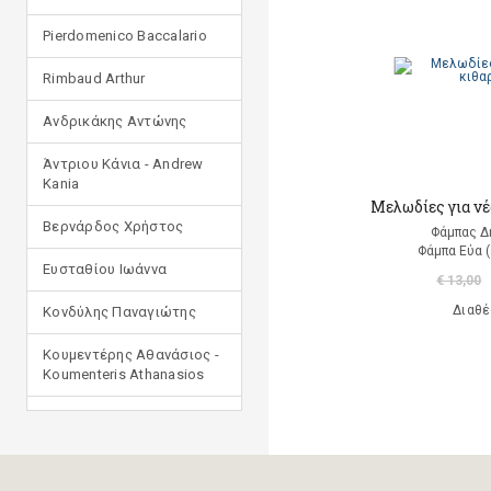
Pierdomenico Baccalario
Rimbaud Arthur
Ανδρικάκης Αντώνης
Άντριου Κάνια - Andrew
Kania
Μελωδίες για νέ
Βερνάρδος Χρήστος
Φάμπας Δ
Φάμπα Εύα (
Ευσταθίου Ιωάννα
€ 13,00
Διαθέ
Κονδύλης Παναγιώτης
Κουμεντέρης Αθανάσιος -
Koumenteris Athanasios
Κωστοπούλου Ιουλία
Μανδηλαράς Φίλιππος
(μετάφραση)