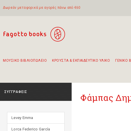
Δωρεάν μεταφορικά με αγορές πάνω από €60
ΜΟΥΣΙΚΟ ΒΙΒΛΙΟΠΩΛΕΙΟ
ΚΡΟΥΣΤΑ & ΕΚΠΑΙΔΕΥΤΙΚΟ ΥΛΙΚΟ
ΓΕΝΙΚΟ 
Προτάσεις - Σετ - Συνδυασμοί Βιβλίων
Πρωτότυποι Συνδυασμοί - Σετ δώρων για παιδιά
Για τα πρώτα μας βήματα στην κιθάρα
Το πιο διαδεδομένο σετ Boomwhackers
Περπατώντας στην παλιά πόλη της Λευκάδας
ΣΥΓΓΡΑΦΕΙΣ
Φάμπας Δη
Levey Emma
Lorca Federico García