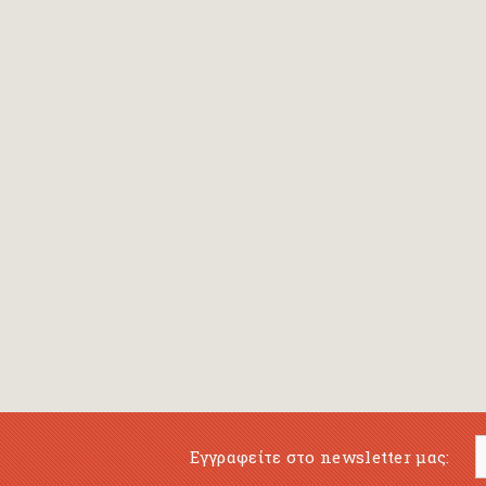
Bansch Helga
(εικονογράφηση)
Banscherus Jürgen
Barabas Zsofi
Barbatsis Anestis
Barbier Patrick
Barenboim Daniel
Barnes Julian
Barnes Lesley
(εικονογράφηση)
Barrie James Matthew
Εγγραφείτε στο newsletter μας:
Barroux Stefane