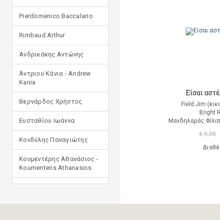
Pierdomenico Baccalario
Rimbaud Arthur
Ανδρικάκης Αντώνης
Άντριου Κάνια - Andrew
Kania
Είσαι αστέ
Βερνάρδος Χρήστος
Field Jim (ει
Bright 
Ευσταθίου Ιωάννα
Μανδηλαράς Φίλιπ
€ 9,90
Κονδύλης Παναγιώτης
Διαθέ
Κουμεντέρης Αθανάσιος -
Koumenteris Athanasios
Κωστοπούλου Ιουλία
Μανδηλαράς Φίλιππος
(μετάφραση)