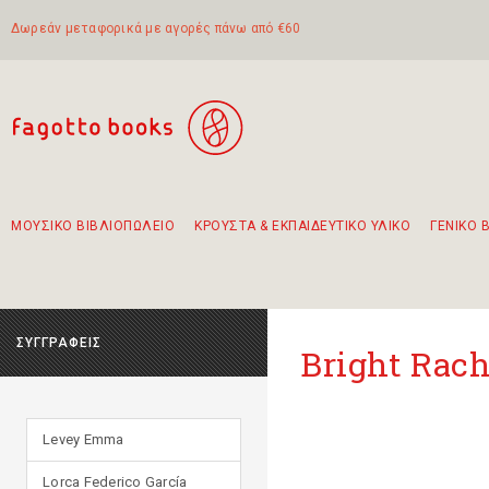
Δωρεάν μεταφορικά με αγορές πάνω από €60
ΜΟΥΣΙΚΟ ΒΙΒΛΙΟΠΩΛΕΙΟ
ΚΡΟΥΣΤΑ & ΕΚΠΑΙΔΕΥΤΙΚΟ ΥΛΙΚΟ
ΓΕΝΙΚΟ 
Προτάσεις - Σετ - Συνδυασμοί Βιβλίων
Πρωτότυποι Συνδυασμοί - Σετ δώρων για παιδιά
Για τα πρώτα μας βήματα στην κιθάρα
Το πιο διαδεδομένο σετ Boomwhackers
Περπατώντας στην παλιά πόλη της Λευκάδας
ΣΥΓΓΡΑΦΕΙΣ
Bright Rach
Levey Emma
Lorca Federico García