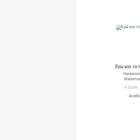
A. Luciani
A. Marsden
Abaurre Tati
Abigador Susana Noemi
Adeney Anne
Εγώ και το 
Adorno W. Theodor
Harewood
Waterma
Agay Denes (επιμέλεια)
€ 22,50
Aisato Lisa
Διαθέ
Al Huang Chungliang
Albero Ana
(εικονογράφηση)
Alberti Leon Battista