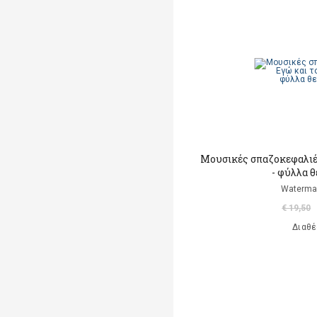
Albertine
Albom Mitch
Alcott Louisa May
Alemagna Beatrice
Alemagna Beatrice
Alexander Jessica Joelle
Μουσικές σπαζοκεφαλιές
- φύλλα θ
Alighieri Dante
Waterma
€ 19,50
Allancé Mireille d'
Διαθέ
Alloing Rodolphe & Louis
Allred Micheal
Allred Laura