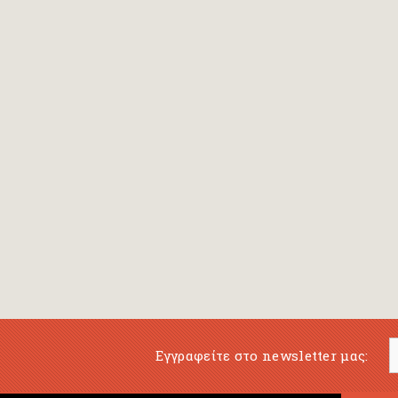
Belli Gioconda
Benji Davies
Berendt Joachim- Ernst
Berens Johan Hermann
Berger Fritz
Bergström Gunilla
Beringer Oscar
Berlioz Hector
Berner Rotraut - Susane
Bernieres Louis de
Εγγραφείτε στο newsletter μας:
Bernstein Galia
(εικονογράφηση)