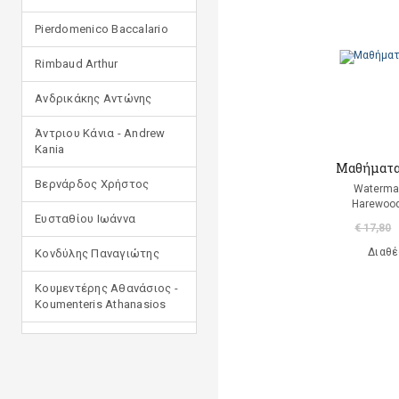
Pierdomenico Baccalario
Rimbaud Arthur
Ανδρικάκης Αντώνης
Άντριου Κάνια - Andrew
Kania
Μαθήματα 
Βερνάρδος Χρήστος
Waterma
Harewood
Ευσταθίου Ιωάννα
€ 17,80
Διαθέ
Κονδύλης Παναγιώτης
Κουμεντέρης Αθανάσιος -
Koumenteris Athanasios
Κωστοπούλου Ιουλία
Μανδηλαράς Φίλιππος
(μετάφραση)