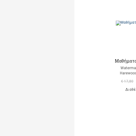
Μαρκαντωνάκη Γεωργία
Μαυρομμάτης Άρης
(μετάφραση)
Ντι Καμίλο Κέιτ
Παλαιολόγου Μαρία
(μετάφραση)
Μαθήματα 
Ροντάρι Τζάννι
Waterma
Harewood
Χαλκιάς Εμμ. Χρήστος
€ 17,80
Διαθέ
Χουρμούζιος Χαρτοφύλαξ
Γεώργιος
Χόφμαν Ε.Τ.Α.
A. Di Scipio
A. Kontogeorgakopoulos