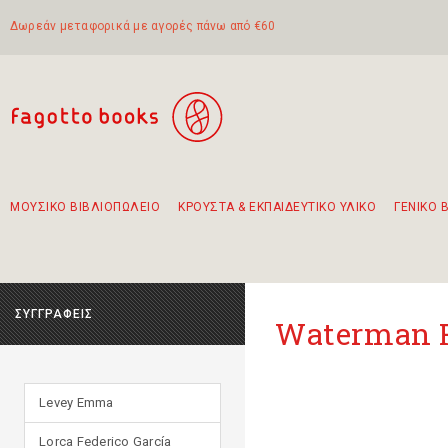
Δωρεάν μεταφορικά με αγορές πάνω από €60
ΜΟΥΣΙΚΟ ΒΙΒΛΙΟΠΩΛΕΙΟ
ΚΡΟΥΣΤΑ & ΕΚΠΑΙΔΕΥΤΙΚΟ ΥΛΙΚΟ
ΓΕΝΙΚΟ 
Προτάσεις - Σετ - Συνδυασμοί Βιβλίων
Πρωτότυποι Συνδυασμοί - Σετ δώρων για παιδιά
Για τα πρώτα μας βήματα στην κιθάρα
Το πιο διαδεδομένο σετ Boomwhackers
Περπατώντας στην παλιά πόλη της Λευκάδας
ΣΥΓΓΡΑΦΕΙΣ
Waterman 
Levey Emma
Lorca Federico García