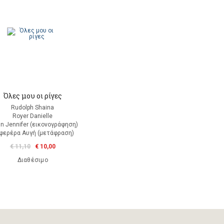
Όλες μου οι ρίγες
Rudolph Shaina
Royer Danielle
in Jennifer (εικονογράφηση)
φερέρα Αυγή (μετάφραση)
€ 11,10
€ 10,00
Διαθέσιμο