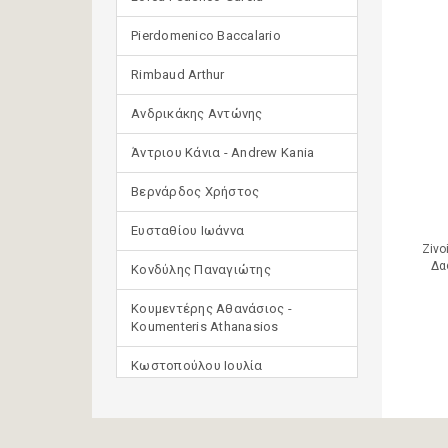
Pierdomenico Baccalario
Rimbaud Arthur
Ανδρικάκης Αντώνης
Άντριου Κάνια - Andrew Kania
Βερνάρδος Χρήστος
Ευσταθίου Ιωάννα
Zivo
Δα
Κονδύλης Παναγιώτης
Κουμεντέρης Αθανάσιος -
Koumenteris Athanasios
Κωστοπούλου Ιουλία
Μανδηλαράς Φίλιππος
(μετάφραση)