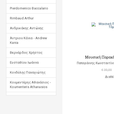
Pierdomenico Baccalario
Rimbaud Arthur
Ανδρικάκης Αντώνης
Άντριου Κάνια - Andrew
Kania
Βερνάρδος Χρήστος
Μουσική Παρακλ
Ευσταθίου Ιωάννα
Παπαγιάννης Κωνσταντίν
€ 30,00
Κονδύλης Παναγιώτης
Διαθέ
Κουμεντέρης Αθανάσιος -
Koumenteris Athanasios
Κωστοπούλου Ιουλία
Μανδηλαράς Φίλιππος
(μετάφραση)