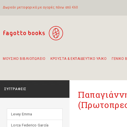
Δωρεάν μεταφορικά με αγορές πάνω από €60
ΜΟΥΣΙΚΟ ΒΙΒΛΙΟΠΩΛΕΙΟ
ΚΡΟΥΣΤΑ & ΕΚΠΑΙΔΕΥΤΙΚΟ ΥΛΙΚΟ
ΓΕΝΙΚΟ 
Προτάσεις - Σετ - Συνδυασμοί Βιβλίων
Πρωτότυποι Συνδυασμοί - Σετ δώρων για παιδιά
Για τα πρώτα μας βήματα στην κιθάρα
Το πιο διαδεδομένο σετ Boomwhackers
Περπατώντας στην παλιά πόλη της Λευκάδας
ΣΥΓΓΡΑΦΕΙΣ
Παπαγιάνν
(Πρωτοπρε
Levey Emma
Lorca Federico García