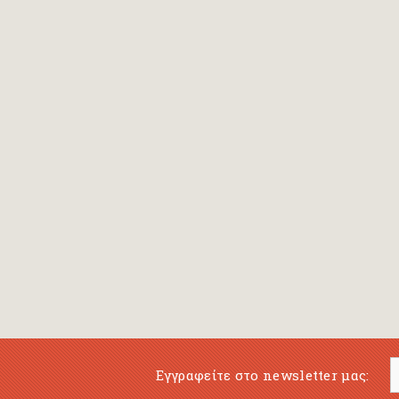
Bansch Helga
(εικονογράφηση)
Banscherus Jürgen
Barabas Zsofi
Barbatsis Anestis
Barbier Patrick
Barenboim Daniel
Barnes Julian
Barnes Lesley
(εικονογράφηση)
Barrie James Matthew
Εγγραφείτε στο newsletter μας:
Barroux Stefane