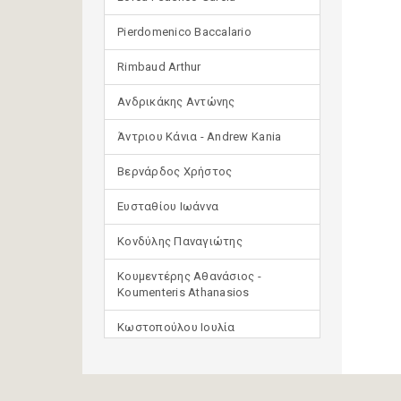
Pierdomenico Baccalario
Rimbaud Arthur
Ανδρικάκης Αντώνης
Άντριου Κάνια - Andrew Kania
Βερνάρδος Χρήστος
Ευσταθίου Ιωάννα
Κονδύλης Παναγιώτης
Κουμεντέρης Αθανάσιος -
Koumenteris Athanasios
Κωστοπούλου Ιουλία
Μανδηλαράς Φίλιππος
(μετάφραση)