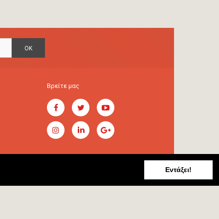
OK
Βρείτε μας
Εντάξει!
Handcrafted by
RADIAL