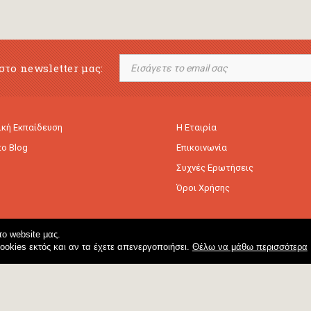
στο newsletter μας:
κή Εκπαίδευση
Η Εταιρία
to Blog
Επικοινωνία
Συχνές Ερωτήσεις
Όροι Χρήσης
ο website μας.
cookies εκτός και αν τα έχετε απενεργοποιήσει.
Θέλω να μάθω περισσότερα