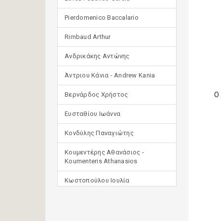
Pierdomenico Baccalario
Rimbaud Arthur
Ανδρικάκης Αντώνης
Άντριου Κάνια - Andrew Kania
Ο
Βερνάρδος Χρήστος
Ευσταθίου Ιωάννα
Κονδύλης Παναγιώτης
Κουμεντέρης Αθανάσιος -
Koumenteris Athanasios
Κωστοπούλου Ιουλία
Μανδηλαράς Φίλιππος
(μετάφραση)