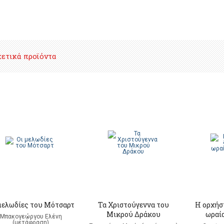
χετικά προϊόντα
μελωδίες του Μότσαρτ
Τα Χριστούγεννα του
Η ορχήστ
Μικρού Δράκου
ωραί
Μπακογεώργου Ελένη
(μετάφραση)