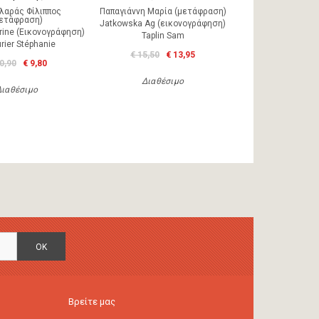
λαράς Φίλιππος
Παπαγιάννη Μαρία (μετάφραση)
μετάφραση)
Jatkowska Ag (εικονογράφηση)
rine (Εικονογράφηση)
Taplin Sam
rier Stéphanie
€ 15,50
€ 13,95
0,90
€ 9,80
Διαθέσιμο
Διαθέσιμο
OK
Βρείτε μας