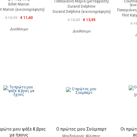
Παπαγιάννη Μαρία (μετάφραση)
Courtne
Billet Marion
(ει
Durand Delphine
let Marion (εικονογράφηση)
Παπαγιάννη
Durand Delphine (εικονογράφηση)
Flint Ka
€ 12,90
€ 11,60
€ 15,50
€ 13,95
€ 1
Διαθέσιμο
Διαθέσιμο
πρώτο μου ψάξε & βρες
Ο πρώτος μου Σούμπερτ
Οι πρώτ
με ήχους
χ
Μανδηλαράς Φίλιππος