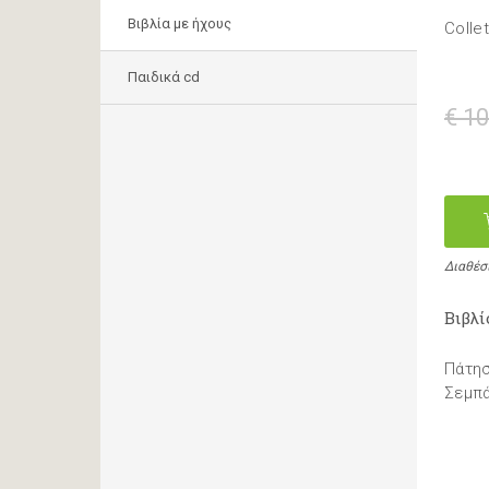
Βιβλία με ήχους
Collet
Παιδικά cd
€ 10
Διαθέσ
Βιβλί
Πάτησ
Σεμπά