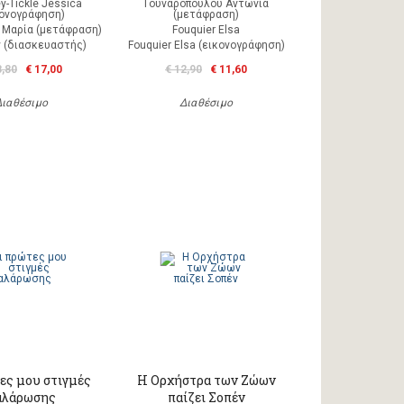
y-Tickle Jessica
Γουναροπούλου Αντωνία
κονογράφηση)
(μετάφραση)
 Μαρία (μετάφραση)
Fouquier Elsa
ty (διασκευαστής)
Fouquier Elsa (εικονογράφηση)
8,80
€ 17,00
€ 12,90
€ 11,60
Διαθέσιμο
Διαθέσιμο
ες μου στιγμές
Η Ορχήστρα των Ζώων
αλάρωσης
παίζει Σοπέν