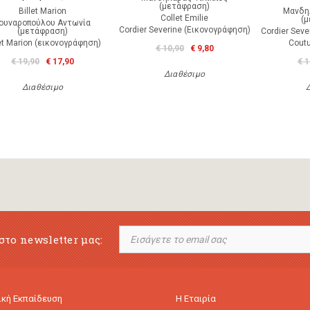
(μετάφραση)
Billet Marion
Μανδη
Collet Emilie
(
ουναροπούλου Αντωνία
Cordier Severine (Εικονογράφηση)
(μετάφραση)
Cordier Seve
let Marion (εικονογράφηση)
Coutu
€ 10,90
€ 9,80
€ 19,90
€ 17,90
€ 1
Διαθέσιμο
Διαθέσιμο
στο newsletter μας:
κή Εκπαίδευση
Η Εταιρία