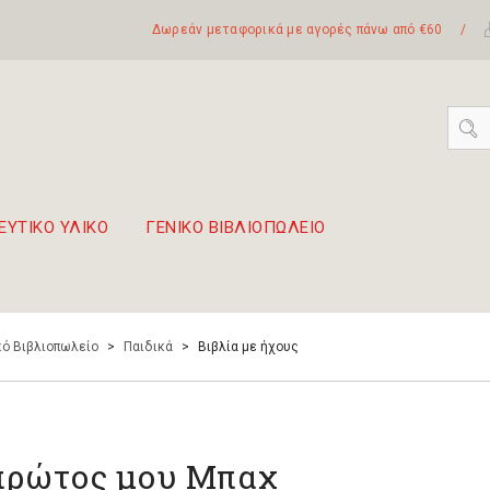
Δωρεάν μεταφορικά με αγορές πάνω από €60
/
ΕΥΤΙΚΟ ΥΛΙΚΟ
ΓΕΝΙΚΟ ΒΙΒΛΙΟΠΩΛΕΙΟ
 σετ Boomwhackers
πόλη της Λευκάδας
ό Βιβλιοπωλείο
>
Παιδικά
>
Βιβλία με ήχους
πρώτος μου Μπαχ