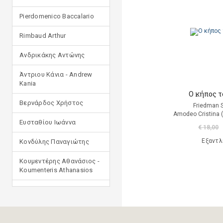
Pierdomenico Baccalario
Rimbaud Arthur
Ανδρικάκης Αντώνης
Άντριου Κάνια - Andrew
Kania
Ο κήπος τ
Βερνάρδος Χρήστος
Friedman 
Amodeo Cristina 
Ευσταθίου Ιωάννα
€ 18,00
Εξαντλ
Κονδύλης Παναγιώτης
Κουμεντέρης Αθανάσιος -
Koumenteris Athanasios
Κωστοπούλου Ιουλία
Μανδηλαράς Φίλιππος
(μετάφραση)