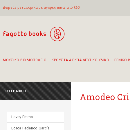
Δωρεάν μεταφορικά με αγορές πάνω από €60
ΜΟΥΣΙΚΟ ΒΙΒΛΙΟΠΩΛΕΙΟ
ΚΡΟΥΣΤΑ & ΕΚΠΑΙΔΕΥΤΙΚΟ ΥΛΙΚΟ
ΓΕΝΙΚΟ 
Προτάσεις - Σετ - Συνδυασμοί Βιβλίων
Πρωτότυποι Συνδυασμοί - Σετ δώρων για παιδιά
Για τα πρώτα μας βήματα στην κιθάρα
Το πιο διαδεδομένο σετ Boomwhackers
Περπατώντας στην παλιά πόλη της Λευκάδας
ΣΥΓΓΡΑΦΕΙΣ
Amodeo Cri
Levey Emma
Lorca Federico García