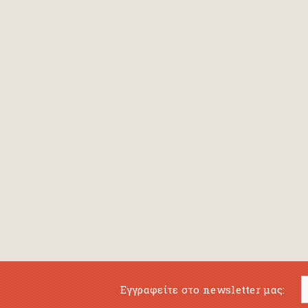
Bansch Helga
(εικονογράφηση)
Banscherus Jürgen
Barabas Zsofi
Barbatsis Anestis
Barbier Patrick
Barenboim Daniel
Barnes Julian
Barnes Lesley
(εικονογράφηση)
Barrie James Matthew
Εγγραφείτε στο newsletter μας:
Barroux Stefane