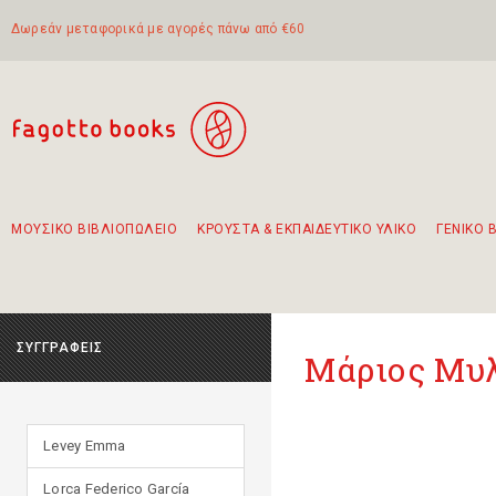
Δωρεάν μεταφορικά με αγορές πάνω από €60
ΜΟΥΣΙΚΟ ΒΙΒΛΙΟΠΩΛΕΙΟ
ΚΡΟΥΣΤΑ & ΕΚΠΑΙΔΕΥΤΙΚΟ ΥΛΙΚΟ
ΓΕΝΙΚΟ 
Προτάσεις - Σετ - Συνδυασμοί Βιβλίων
Πρωτότυποι Συνδυασμοί - Σετ δώρων για παιδιά
Για τα πρώτα μας βήματα στην κιθάρα
Το πιο διαδεδομένο σετ Boomwhackers
Περπατώντας στην παλιά πόλη της Λευκάδας
ΣΥΓΓΡΑΦΕΙΣ
Μάριος Μυλ
Levey Emma
Lorca Federico García