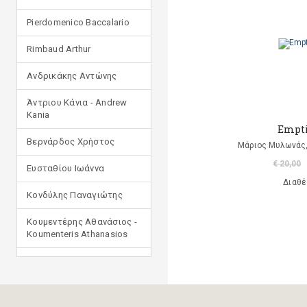
Pierdomenico Baccalario
Rimbaud Arthur
Ανδρικάκης Αντώνης
Άντριου Κάνια - Andrew
Kania
Empt
Βερνάρδος Χρήστος
Μάριος Μυλωνάς,
€ 20,00
Ευσταθίου Ιωάννα
Διαθέ
Κονδύλης Παναγιώτης
Κουμεντέρης Αθανάσιος -
Koumenteris Athanasios
Κωστοπούλου Ιουλία
Μανδηλαράς Φίλιππος
(μετάφραση)