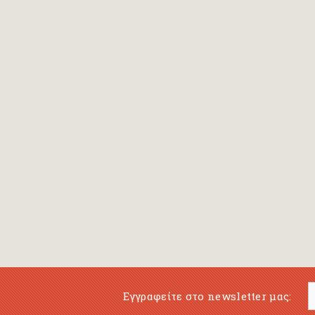
Bansch Helga
(εικονογράφηση)
Banscherus Jürgen
Barabas Zsofi
Barbatsis Anestis
Barbier Patrick
Barenboim Daniel
Barnes Julian
Barnes Lesley
(εικονογράφηση)
Barrie James Matthew
Εγγραφείτε στο newsletter μας:
Barroux Stefane