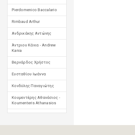
Pierdomenico Baccalario
Rimbaud Arthur
Ανδρικάκης Αντώνης
Άντριου Κάνια - Andrew
Kania
Βερνάρδος Χρήστος
Ευσταθίου Ιωάννα
Κονδύλης Παναγιώτης
Κουμεντέρης Αθανάσιος -
Koumenteris Athanasios
Κωστοπούλου Ιουλία
Μανδηλαράς Φίλιππος
(μετάφραση)