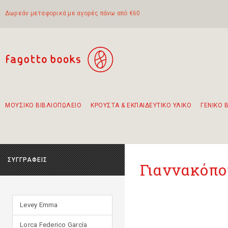
Δωρεάν μεταφορικά με αγορές πάνω από €60
ΜΟΥΣΙΚΟ ΒΙΒΛΙΟΠΩΛΕΙΟ
ΚΡΟΥΣΤΑ & ΕΚΠΑΙΔΕΥΤΙΚΟ ΥΛΙΚΟ
ΓΕΝΙΚΟ 
Προτάσεις - Σετ - Συνδυασμοί Βιβλίων
Πρωτότυποι Συνδυασμοί - Σετ δώρων για παιδιά
Για τα πρώτα μας βήματα στην κιθάρα
Το πιο διαδεδομένο σετ Boomwhackers
Περπατώντας στην παλιά πόλη της Λευκάδας
ΣΥΓΓΡΑΦΕΙΣ
Γιαννακόπο
Levey Emma
Lorca Federico García