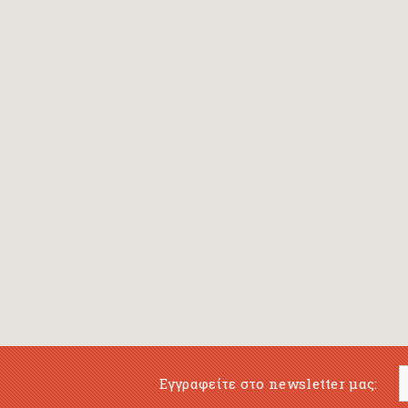
Bansch Helga
(εικονογράφηση)
Banscherus Jürgen
Barabas Zsofi
Barbatsis Anestis
Barbier Patrick
Barenboim Daniel
Barnes Julian
Barnes Lesley
(εικονογράφηση)
Barrie James Matthew
Εγγραφείτε στο newsletter μας:
Barroux Stefane