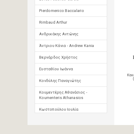
Pierdomenico Baccalario
Rimbaud Arthur
Ανδρικάκης Αντώνης
Άντριου Κάνια - Andrew Kania
Βερνάρδος Χρήστος
Ευσταθίου Ιωάννα
Κακ
Κονδύλης Παναγιώτης
Κουμεντέρης Αθανάσιος -
Koumenteris Athanasios
Κωστοπούλου Ιουλία
Μανδηλαράς Φίλιππος
(μετάφραση)