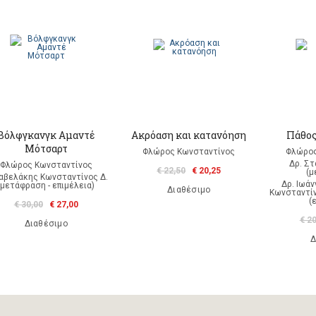
Βόλφγκανγκ Αμαντέ
Ακρόαση και κατανόηση
Πάθος
Μότσαρτ
Φλώρος Κωνσταντίνος
Φλώρος
Δρ. Σ
Φλώρος Κωνσταντίνος
€ 22,50
€ 20,25
(μ
αβελάκης Κωνσταντίνος Δ.
Δρ. Ιωάν
(μετάφραση - επιμέλεια)
Διαθέσιμο
Κωνσταντίν
(
€ 30,00
€ 27,00
€ 2
Διαθέσιμο
Δ