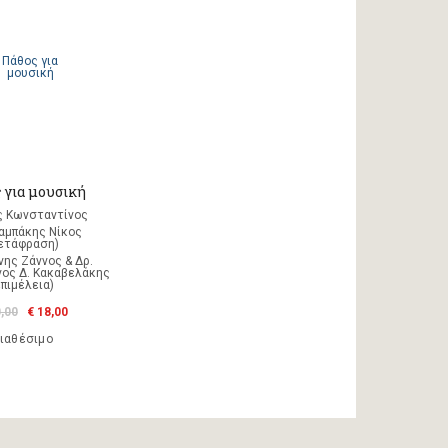
 για μουσική
 Κωνσταντίνος
ταμπάκης Νίκος
ετάφραση)
νης Ζάννος & Δρ.
ος Δ. Κακαβελάκης
επιμέλεια)
0,00
€ 18,00
ιαθέσιμο