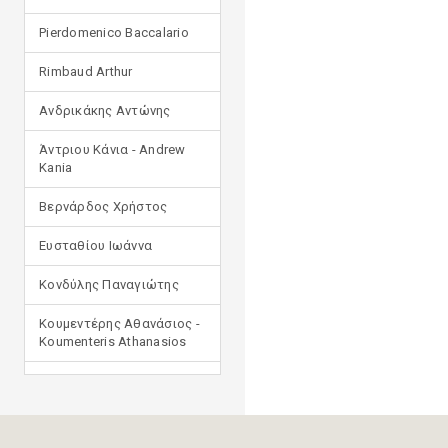
Pierdomenico Baccalario
Rimbaud Arthur
Ανδρικάκης Αντώνης
Άντριου Κάνια - Andrew
Kania
Βερνάρδος Χρήστος
Ευσταθίου Ιωάννα
Κονδύλης Παναγιώτης
Κουμεντέρης Αθανάσιος -
Koumenteris Athanasios
Κωστοπούλου Ιουλία
Μανδηλαράς Φίλιππος
(μετάφραση)