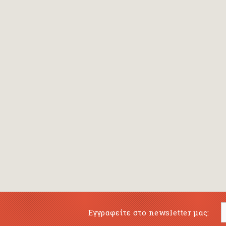
Bansch Helga
(εικονογράφηση)
Banscherus Jürgen
Barabas Zsofi
Barbatsis Anestis
Barbier Patrick
Barenboim Daniel
Barnes Julian
Barnes Lesley
(εικονογράφηση)
Barrie James Matthew
Εγγραφείτε στο newsletter μας:
Barroux Stefane