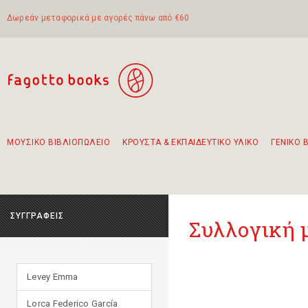
Δωρεάν μεταφορικά με αγορές πάνω από €60
ΜΟΥΣΙΚΟ ΒΙΒΛΙΟΠΩΛΕΙΟ
ΚΡΟΥΣΤΑ & ΕΚΠΑΙΔΕΥΤΙΚΟ ΥΛΙΚΟ
ΓΕΝΙΚΟ 
Προτάσεις - Σετ - Συνδυασμοί Βιβλίων
Πρωτότυποι Συνδυασμοί - Σετ δώρων για παιδιά
Για τα πρώτα μας βήματα στην κιθάρα
Το πιο διαδεδομένο σετ Boomwhackers
Περπατώντας στην παλιά πόλη της Λευκάδας
ΣΥΓΓΡΑΦΕΙΣ
Συλλογική
Levey Emma
Lorca Federico García