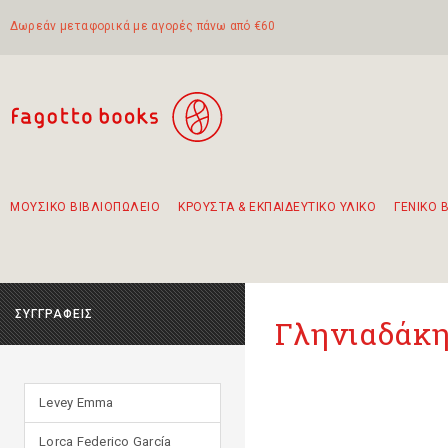
Δωρεάν μεταφορικά με αγορές πάνω από €60
ΜΟΥΣΙΚΟ ΒΙΒΛΙΟΠΩΛΕΙΟ
ΚΡΟΥΣΤΑ & ΕΚΠΑΙΔΕΥΤΙΚΟ ΥΛΙΚΟ
ΓΕΝΙΚΟ 
Προτάσεις - Σετ - Συνδυασμοί Βιβλίων
Πρωτότυποι Συνδυασμοί - Σετ δώρων για παιδιά
Για τα πρώτα μας βήματα στην κιθάρα
Το πιο διαδεδομένο σετ Boomwhackers
Περπατώντας στην παλιά πόλη της Λευκάδας
ΣΥΓΓΡΑΦΕΙΣ
Γληνιαδάκη
Levey Emma
Lorca Federico García