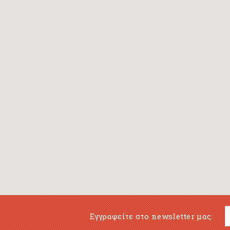
Bansch Helga
(εικονογράφηση)
Banscherus Jürgen
Barabas Zsofi
Barbatsis Anestis
Barbier Patrick
Barenboim Daniel
Barnes Julian
Barnes Lesley
(εικονογράφηση)
Barrie James Matthew
Εγγραφείτε στο newsletter μας:
Barroux Stefane