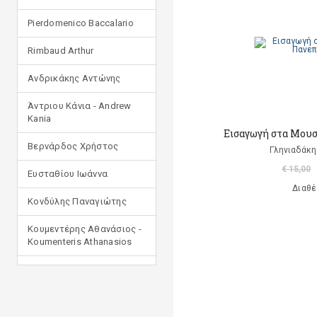
Pierdomenico Baccalario
Rimbaud Arthur
Ανδρικάκης Αντώνης
Άντριου Κάνια - Andrew
Kania
Εισαγωγή στα Μουσ
Βερνάρδος Χρήστος
Γληνιαδάκη
€ 15,00
Ευσταθίου Ιωάννα
Διαθέ
Κονδύλης Παναγιώτης
Κουμεντέρης Αθανάσιος -
Koumenteris Athanasios
Κωστοπούλου Ιουλία
Μανδηλαράς Φίλιππος
(μετάφραση)