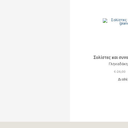
Μαρκαντωνάκη Γεωργία
Μαυρομμάτης Άρης
(μετάφραση)
Ντι Καμίλο Κέιτ
Παλαιολόγου Μαρία
(μετάφραση)
Σολίστες και συνο
Ροντάρι Τζάννι
Γληνιαδάκη
€ 24,00
Χαλκιάς Εμμ. Χρήστος
Διαθέ
Χουρμούζιος Χαρτοφύλαξ
Γεώργιος
Χόφμαν Ε.Τ.Α.
A. Di Scipio
A. Kontogeorgakopoulos