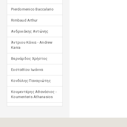
Pierdomenico Baccalario
Rimbaud Arthur
Ανδρικάκης Αντώνης
Άντριου Κάνια - Andrew
Kania
Βερνάρδος Χρήστος
Ευσταθίου Ιωάννα
Κονδύλης Παναγιώτης
Κουμεντέρης Αθανάσιος -
Koumenteris Athanasios
Κωστοπούλου Ιουλία
Μανδηλαράς Φίλιππος
(μετάφραση)