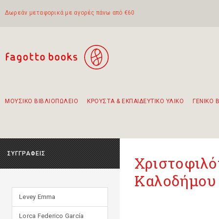
Δωρεάν μεταφορικά με αγορές πάνω από €60
ΜΟΥΣΙΚΟ ΒΙΒΛΙΟΠΩΛΕΙΟ
ΚΡΟΥΣΤΑ & ΕΚΠΑΙΔΕΥΤΙΚΟ ΥΛΙΚΟ
ΓΕΝΙΚΟ 
Προτάσεις - Σετ - Συνδυασμοί Βιβλίων
Πρωτότυποι Συνδυασμοί - Σετ δώρων για παιδιά
Για τα πρώτα μας βήματα στην κιθάρα
Το πιο διαδεδομένο σετ Boomwhackers
Περπατώντας στην παλιά πόλη της Λευκάδας
ΣΥΓΓΡΑΦΕΙΣ
Χριστοφιλό
Καλοδήμου
Levey Emma
Lorca Federico García