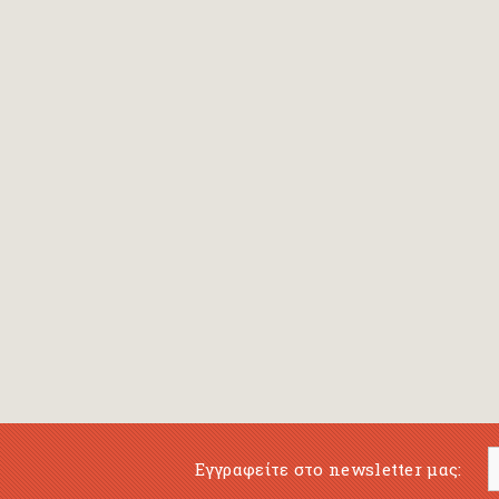
Bansch Helga
(εικονογράφηση)
Banscherus Jürgen
Barabas Zsofi
Barbatsis Anestis
Barbier Patrick
Barenboim Daniel
Barnes Julian
Barnes Lesley
(εικονογράφηση)
Barrie James Matthew
Εγγραφείτε στο newsletter μας:
Barroux Stefane