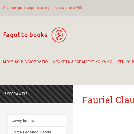
Δωρεάν μεταφορικά με αγορές πάνω από €60
ΜΟΥΣΙΚΟ ΒΙΒΛΙΟΠΩΛΕΙΟ
ΚΡΟΥΣΤΑ & ΕΚΠΑΙΔΕΥΤΙΚΟ ΥΛΙΚΟ
ΓΕΝΙΚΟ 
Προτάσεις - Σετ - Συνδυασμοί Βιβλίων
Πρωτότυποι Συνδυασμοί - Σετ δώρων για παιδιά
Για τα πρώτα μας βήματα στην κιθάρα
Το πιο διαδεδομένο σετ Boomwhackers
Περπατώντας στην παλιά πόλη της Λευκάδας
ΣΥΓΓΡΑΦΕΙΣ
Fauriel Cla
Levey Emma
Lorca Federico García