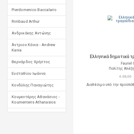
Pierdomenico Baccalario
Rimbaud Arthur
Ανδρικάκης Αντώνης
Άντριου Κάνια - Andrew
Kania
Ελληνικά δημοτικά τρ
Βερνάρδος Χρήστος
Fauriel
Πολίτης Αλέξη
Ευσταθίου Ιωάννα
€ 38,00
Διαθέσιμο υπό την προϋπό
Κονδύλης Παναγιώτης
Κουμεντέρης Αθανάσιος -
Koumenteris Athanasios
Κωστοπούλου Ιουλία
Μανδηλαράς Φίλιππος
(μετάφραση)