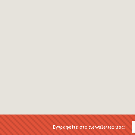
Bansch Helga
(εικονογράφηση)
Banscherus Jürgen
Barabas Zsofi
Barbatsis Anestis
Barbier Patrick
Barenboim Daniel
Barnes Julian
Barnes Lesley
(εικονογράφηση)
Barrie James Matthew
Εγγραφείτε στο newsletter μας:
Barroux Stefane