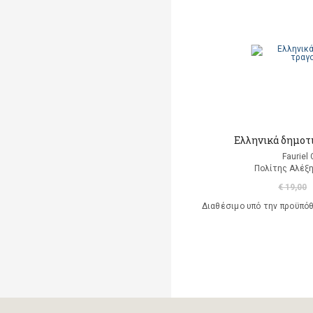
Μαρκαντωνάκη Γεωργία
Μαυρομμάτης Άρης
(μετάφραση)
Ντι Καμίλο Κέιτ
Παλαιολόγου Μαρία
(μετάφραση)
Ελληνικά δημοτι
Ροντάρι Τζάννι
Fauriel
Πολίτης Αλέξη
Χαλκιάς Εμμ. Χρήστος
€ 19,00
Διαθέσιμο υπό την προϋπό
Χουρμούζιος Χαρτοφύλαξ
Γεώργιος
Χόφμαν Ε.Τ.Α.
A. Di Scipio
A. Kontogeorgakopoulos