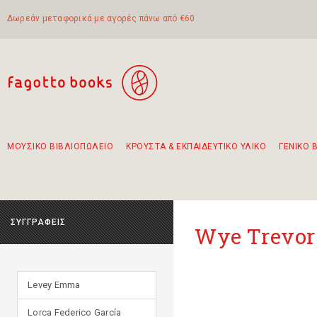
Δωρεάν μεταφορικά με αγορές πάνω από €60
ΜΟΥΣΙΚΟ ΒΙΒΛΙΟΠΩΛΕΙΟ
ΚΡΟΥΣΤΑ & ΕΚΠΑΙΔΕΥΤΙΚΟ ΥΛΙΚΟ
ΓΕΝΙΚΟ 
Προτάσεις - Σετ - Συνδυασμοί Βιβλίων
Πρωτότυποι Συνδυασμοί - Σετ δώρων για παιδιά
Για τα πρώτα μας βήματα στην κιθάρα
Το πιο διαδεδομένο σετ Boomwhackers
Περπατώντας στην παλιά πόλη της Λευκάδας
ΣΥΓΓΡΑΦΕΙΣ
Wye Trevor
Levey Emma
Lorca Federico García