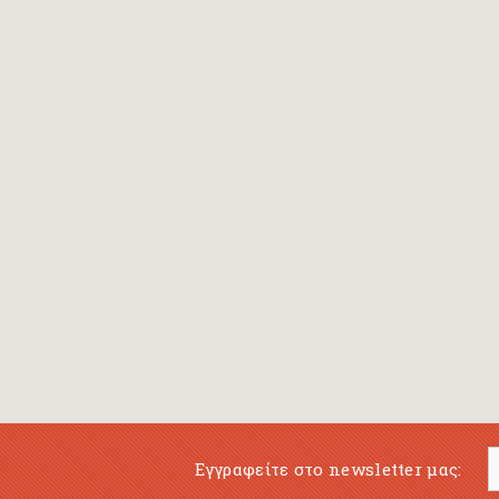
Bansch Helga
(εικονογράφηση)
Banscherus Jürgen
Barabas Zsofi
Barbatsis Anestis
Barbier Patrick
Barenboim Daniel
Barnes Julian
Barnes Lesley
(εικονογράφηση)
Barrie James Matthew
Εγγραφείτε στο newsletter μας:
Barroux Stefane