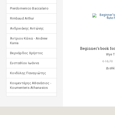
Pierdomenico Baccalario
Rimbaud Arthur
Ανδρικάκης Αντώνης
Άντριου Κάνια - Andrew
Kania
Βeginner's book for
Βερνάρδος Χρήστος
Wye T
€ 18,70
Ευσταθίου Ιωάννα
Διαθέ
Κονδύλης Παναγιώτης
Κουμεντέρης Αθανάσιος -
Koumenteris Athanasios
Κωστοπούλου Ιουλία
Μανδηλαράς Φίλιππος
(μετάφραση)